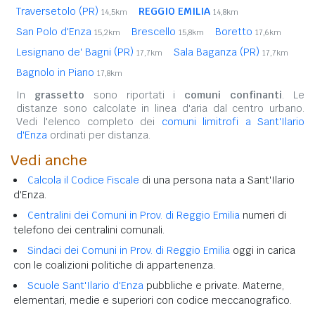
Traversetolo (PR)
REGGIO EMILIA
14,5km
14,8km
San Polo d'Enza
Brescello
Boretto
15,2km
15,8km
17,6km
Lesignano de' Bagni (PR)
Sala Baganza (PR)
17,7km
17,7km
Bagnolo in Piano
17,8km
In
grassetto
sono riportati i
comuni confinanti
. Le
distanze sono calcolate in linea d'aria dal centro urbano.
Vedi l'elenco completo dei
comuni limitrofi a Sant'Ilario
d'Enza
ordinati per distanza.
Vedi anche
Calcola il Codice Fiscale
di una persona nata a Sant'Ilario
d'Enza.
Centralini dei Comuni in Prov. di Reggio Emilia
numeri di
telefono dei centralini comunali.
Sindaci dei Comuni in Prov. di Reggio Emilia
oggi in carica
con le coalizioni politiche di appartenenza.
Scuole Sant'Ilario d'Enza
pubbliche e private. Materne,
elementari, medie e superiori con codice meccanografico.