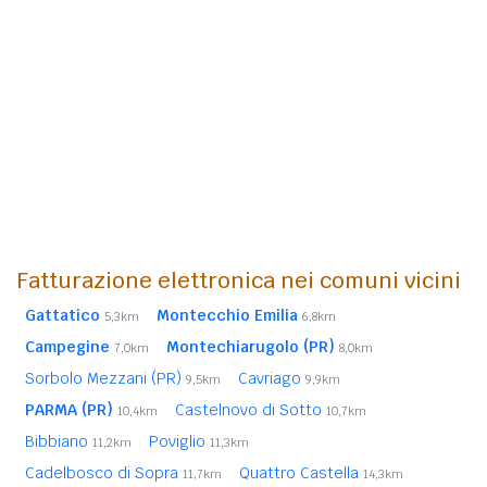
Fatturazione elettronica nei comuni vicini
Gattatico
Montecchio Emilia
5,3km
6,8km
Campegine
Montechiarugolo (PR)
7,0km
8,0km
Sorbolo Mezzani (PR)
Cavriago
9,5km
9,9km
PARMA (PR)
Castelnovo di Sotto
10,4km
10,7km
Bibbiano
Poviglio
11,2km
11,3km
Cadelbosco di Sopra
Quattro Castella
11,7km
14,3km