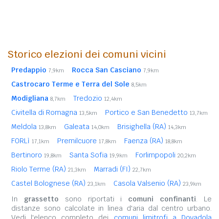
Storico elezioni dei comuni vicini
Predappio
Rocca San Casciano
7,9km
7,9km
Castrocaro Terme e Terra del Sole
8,5km
Modigliana
Tredozio
8,7km
12,4km
Civitella di Romagna
Portico e San Benedetto
13,5km
13,7km
Meldola
Galeata
Brisighella (RA)
13,8km
14,0km
14,3km
FORLì
Premilcuore
Faenza (RA)
17,1km
17,8km
18,8km
Bertinoro
Santa Sofia
Forlimpopoli
19,8km
19,9km
20,2km
Riolo Terme (RA)
Marradi (FI)
21,3km
22,7km
Castel Bolognese (RA)
Casola Valsenio (RA)
23,1km
23,9km
In
grassetto
sono riportati i
comuni confinanti
. Le
distanze sono calcolate in linea d'aria dal centro urbano.
Vedi l'elenco completo dei
comuni limitrofi a Dovadola