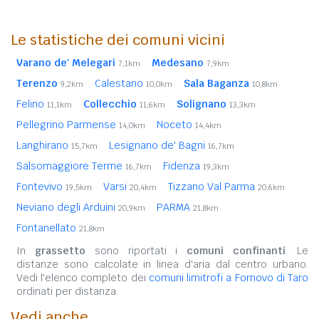
Le statistiche dei comuni vicini
Varano de' Melegari
Medesano
7,1km
7,9km
Terenzo
Calestano
Sala Baganza
9,2km
10,0km
10,8km
Felino
Collecchio
Solignano
11,1km
11,6km
13,3km
Pellegrino Parmense
Noceto
14,0km
14,4km
Langhirano
Lesignano de' Bagni
15,7km
16,7km
Salsomaggiore Terme
Fidenza
16,7km
19,3km
Fontevivo
Varsi
Tizzano Val Parma
19,5km
20,4km
20,6km
Neviano degli Arduini
PARMA
20,9km
21,8km
Fontanellato
21,8km
In
grassetto
sono riportati i
comuni confinanti
. Le
distanze sono calcolate in linea d'aria dal centro urbano.
Vedi l'elenco completo dei
comuni limitrofi a Fornovo di Taro
ordinati per distanza.
Vedi anche