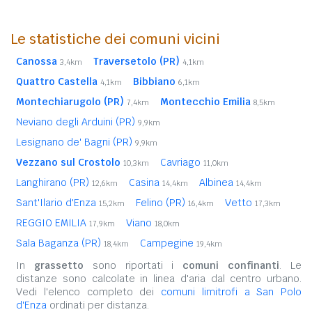
Le statistiche dei comuni vicini
Canossa
Traversetolo (PR)
3,4km
4,1km
Quattro Castella
Bibbiano
4,1km
6,1km
Montechiarugolo (PR)
Montecchio Emilia
7,4km
8,5km
Neviano degli Arduini (PR)
9,9km
Lesignano de' Bagni (PR)
9,9km
Vezzano sul Crostolo
Cavriago
10,3km
11,0km
Langhirano (PR)
Casina
Albinea
12,6km
14,4km
14,4km
Sant'Ilario d'Enza
Felino (PR)
Vetto
15,2km
16,4km
17,3km
REGGIO EMILIA
Viano
17,9km
18,0km
Sala Baganza (PR)
Campegine
18,4km
19,4km
In
grassetto
sono riportati i
comuni confinanti
. Le
distanze sono calcolate in linea d'aria dal centro urbano.
Vedi l'elenco completo dei
comuni limitrofi a San Polo
d'Enza
ordinati per distanza.