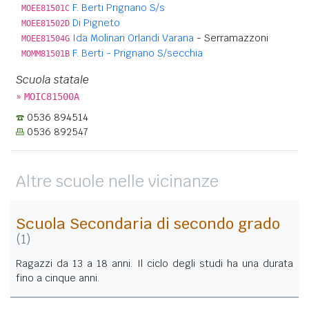
F. Berti Prignano S/s
MOEE81501C
Di Pigneto
MOEE81502D
Ida Molinari Orlandi Varana
- Serramazzoni
MOEE81504G
F. Berti - Prignano S/secchia
MOMM81501B
Scuola statale
»
MOIC81500A
0536 894514
0536 892547
Altre scuole nelle vicinanze
Scuola Secondaria di secondo grado
(1)
Ragazzi da 13 a 18 anni. Il ciclo degli studi ha una durata
fino a cinque anni.