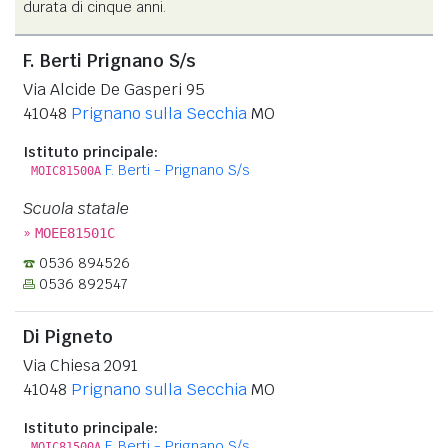
durata di cinque anni.
F. Berti Prignano S/s
Via Alcide De Gasperi 95
41048
Prignano sulla Secchia
MO
Istituto principale:
F. Berti - Prignano S/s
MOIC81500A
Scuola statale
»
MOEE81501C
0536 894526
0536 892547
Di Pigneto
Via Chiesa 2091
41048
Prignano sulla Secchia
MO
Istituto principale:
F. Berti - Prignano S/s
MOIC81500A