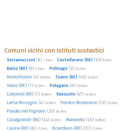
Comuni vicini con istituti scolastici
Serramazzoni
(8)
Castellarano (RE)
(10)
7,7km
8,9km
Baiso (RE)
(6)
Polinago
(3)
9,9km
10,7km
Montefiorino
(4)
Toano (RE)
(10)
10,9km
12,5km
Viano (RE)
(7)
Palagano
(6)
13,2km
13,6km
Carpineti (RE)
(7)
Sassuolo
(47)
13,8km
14,5km
Lama Mocogno
(4)
Fiorano Modenese
(13)
14,9km
15,0km
Pavullo nel Frignano
(20)
16,5km
Casalgrande (RE)
(14)
Maranello
(15)
16,6km
16,8km
Casina (RE)
(6)
Scandiano (RE)
(21)
17,1km
17,6km