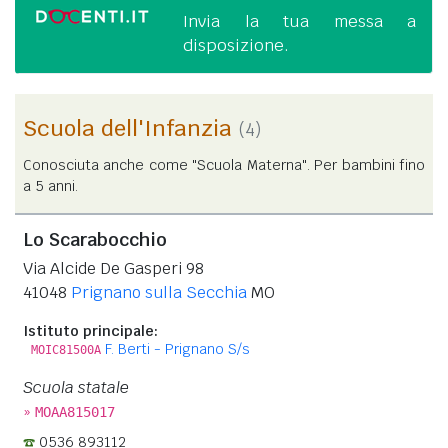
Invia la tua messa a
disposizione.
Scuola dell'Infanzia
(4)
Conosciuta anche come "Scuola Materna". Per bambini fino
a 5 anni.
Lo Scarabocchio
Via Alcide De Gasperi 98
41048
Prignano sulla Secchia
MO
Istituto principale:
F. Berti - Prignano S/s
MOIC81500A
Scuola statale
»
MOAA815017
0536 893112