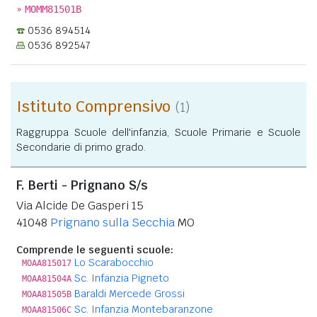
»
MOMM81501B
0536 894514
0536 892547
Istituto Comprensivo
(1)
Raggruppa Scuole dell'infanzia, Scuole Primarie e Scuole
Secondarie di primo grado.
F. Berti - Prignano S/s
Via Alcide De Gasperi 15
41048
Prignano sulla Secchia
MO
Comprende le seguenti scuole:
Lo Scarabocchio
MOAA815017
Sc. Infanzia Pigneto
MOAA81504A
Baraldi Mercede Grossi
MOAA81505B
Sc. Infanzia Montebaranzone
MOAA81506C