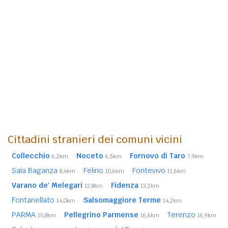
Cittadini stranieri dei comuni vicini
Collecchio
Noceto
Fornovo di Taro
6,2km
6,5km
7,9km
Sala Baganza
Felino
Fontevivo
8,4km
10,6km
11,6km
Varano de' Melegari
Fidenza
12,8km
13,2km
Fontanellato
Salsomaggiore Terme
14,0km
14,2km
PARMA
Pellegrino Parmense
Terenzo
15,8km
16,6km
16,9km