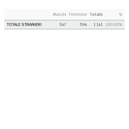
Maschi
Femmine
Totale
%
TOTALE STRANIERI
547
594
1.141
100,00%