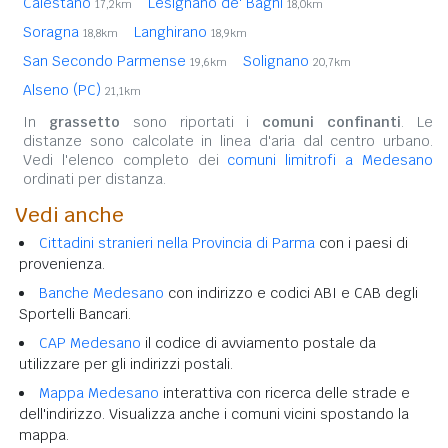
Calestano
Lesignano de' Bagni
17,2km
18,0km
Soragna
Langhirano
18,8km
18,9km
San Secondo Parmense
Solignano
19,6km
20,7km
Alseno (PC)
21,1km
In
grassetto
sono riportati i
comuni confinanti
. Le
distanze sono calcolate in linea d'aria dal centro urbano.
Vedi l'elenco completo dei
comuni limitrofi a Medesano
ordinati per distanza.
Vedi anche
Cittadini stranieri nella Provincia di Parma
con i paesi di
provenienza.
Banche Medesano
con indirizzo e codici ABI e CAB degli
Sportelli Bancari.
CAP Medesano
il codice di avviamento postale da
utilizzare per gli indirizzi postali.
Mappa Medesano
interattiva con ricerca delle strade e
dell'indirizzo. Visualizza anche i comuni vicini spostando la
mappa.