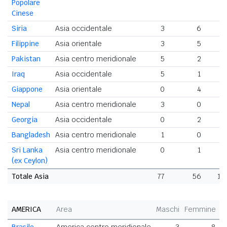
Popolare
Cinese
Siria
Asia occidentale
3
6
Filippine
Asia orientale
3
5
Pakistan
Asia centro meridionale
5
2
Iraq
Asia occidentale
5
1
Giappone
Asia orientale
0
4
Nepal
Asia centro meridionale
3
0
Georgia
Asia occidentale
0
2
Bangladesh
Asia centro meridionale
1
0
Sri Lanka
Asia centro meridionale
0
1
(ex Ceylon)
Totale Asia
77
56
13
AMERICA
Area
Maschi
Femmine
T