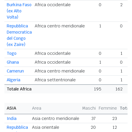
Burkina Faso
Africa occidentale
0
2
(ex Alto
Volta)
Repubblica
Africa centro meridionale
1
0
Democratica
del Congo
(ex Zaire)
Togo
Africa occidentale
0
1
Ghana
Africa occidentale
1
0
Camerun
Africa centro meridionale
0
1
Algeria
Africa settentrionale
0
1
Totale Africa
195
162
ASIA
Area
Maschi
Femmine
Total
India
Asia centro meridionale
37
23
6
Repubblica
Asia orientale
20
12
3