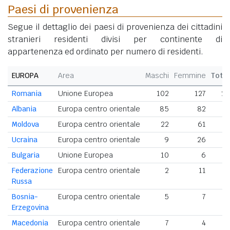
Paesi di provenienza
Segue il dettaglio dei paesi di provenienza dei cittadini
stranieri residenti divisi per continente di
appartenenza ed ordinato per numero di residenti.
EUROPA
Area
Maschi
Femmine
Tota
Romania
Unione Europea
102
127
22
Albania
Europa centro orientale
85
82
1
Moldova
Europa centro orientale
22
61
8
Ucraina
Europa centro orientale
9
26
3
Bulgaria
Unione Europea
10
6
Federazione
Europa centro orientale
2
11
Russa
Bosnia-
Europa centro orientale
5
7
Erzegovina
Macedonia
Europa centro orientale
7
4