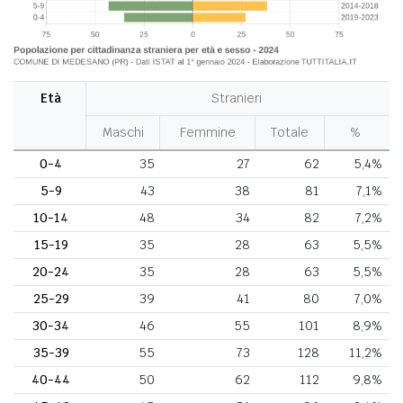
Età
Stranieri
Maschi
Femmine
Totale
%
0-4
35
27
62
5,4%
5-9
43
38
81
7,1%
10-14
48
34
82
7,2%
15-19
35
28
63
5,5%
20-24
35
28
63
5,5%
25-29
39
41
80
7,0%
30-34
46
55
101
8,9%
35-39
55
73
128
11,2%
40-44
50
62
112
9,8%