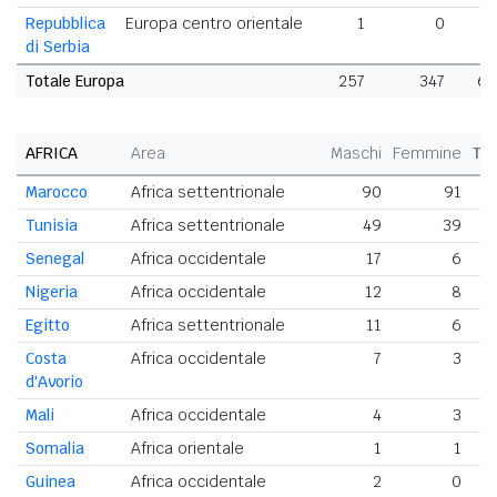
Repubblica
Europa centro orientale
1
0
di Serbia
Totale Europa
257
347
60
AFRICA
Area
Maschi
Femmine
To
Marocco
Africa settentrionale
90
91
Tunisia
Africa settentrionale
49
39
Senegal
Africa occidentale
17
6
Nigeria
Africa occidentale
12
8
Egitto
Africa settentrionale
11
6
Costa
Africa occidentale
7
3
d'Avorio
Mali
Africa occidentale
4
3
Somalia
Africa orientale
1
1
Guinea
Africa occidentale
2
0