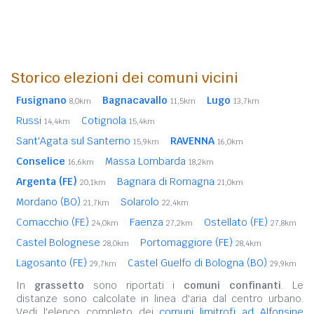
Storico elezioni dei comuni vicini
Fusignano
Bagnacavallo
Lugo
8,0km
11,5km
13,7km
Russi
Cotignola
14,4km
15,4km
Sant'Agata sul Santerno
RAVENNA
15,9km
16,0km
Conselice
Massa Lombarda
16,6km
18,2km
Argenta (FE)
Bagnara di Romagna
20,1km
21,0km
Mordano (BO)
Solarolo
21,7km
22,4km
Comacchio (FE)
Faenza
Ostellato (FE)
24,0km
27,2km
27,8km
Castel Bolognese
Portomaggiore (FE)
28,0km
28,4km
Lagosanto (FE)
Castel Guelfo di Bologna (BO)
29,7km
29,9km
In
grassetto
sono riportati i
comuni confinanti
. Le
distanze sono calcolate in linea d'aria dal centro urbano.
Vedi l'elenco completo dei
comuni limitrofi ad Alfonsine