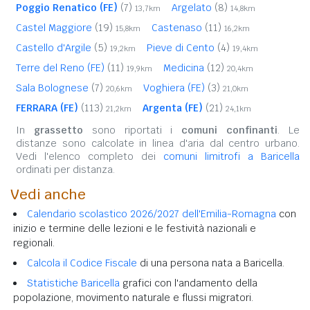
Poggio Renatico (FE)
(7)
Argelato
(8)
13,7km
14,8km
Castel Maggiore
(19)
Castenaso
(11)
15,8km
16,2km
Castello d'Argile
(5)
Pieve di Cento
(4)
19,2km
19,4km
Terre del Reno (FE)
(11)
Medicina
(12)
19,9km
20,4km
Sala Bolognese
(7)
Voghiera (FE)
(3)
20,6km
21,0km
FERRARA (FE)
(113)
Argenta (FE)
(21)
21,2km
24,1km
In
grassetto
sono riportati i
comuni confinanti
. Le
distanze sono calcolate in linea d'aria dal centro urbano.
Vedi l'elenco completo dei
comuni limitrofi a Baricella
ordinati per distanza.
Vedi anche
Calendario scolastico 2026/2027 dell'Emilia-Romagna
con
inizio e termine delle lezioni e le festività nazionali e
regionali.
Calcola il Codice Fiscale
di una persona nata a Baricella.
Statistiche Baricella
grafici con l'andamento della
popolazione, movimento naturale e flussi migratori.