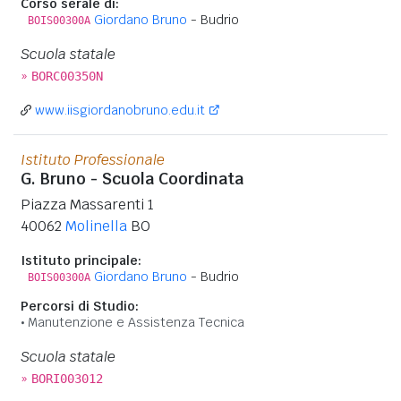
Corso serale di:
Giordano Bruno
- Budrio
BOIS00300A
Scuola statale
»
BORC00350N
www.iisgiordanobruno.edu.it
Istituto Professionale
G. Bruno - Scuola Coordinata
Piazza Massarenti 1
40062
Molinella
BO
Istituto principale:
Giordano Bruno
- Budrio
BOIS00300A
Percorsi di Studio:
Manutenzione e Assistenza Tecnica
Scuola statale
»
BORI003012