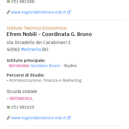
051 881588
www.iisgiordanobruno.edu.it
Istituto Tecnico Economico
Efrem Nobili - Coordinata G. Bruno
Via Stradello dei Carabinieri 2
40062
Molinella
BO
Istituto principale:
Giordano Bruno
- Budrio
BOIS00300A
Percorsi di Studio:
Amministrazione, Finanza e Marketing
Scuola statale
»
BOTD00301L
051 881629
www.iisgiordanobruno.edu.it