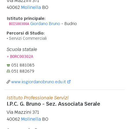
Via Mazzini 371
40062
Molinella
BO
Istituto principale:
Giordano Bruno
- Budrio
BOIS00300A
Percorsi di Studio:
Servizi Commerciali
Scuola statale
»
BORC00302A
051 881085
051 882679
www.iisgiordanobruno.edu.it
Istituto Professionale Servizi
I.P.C. G. Bruno - Sez. Associata Serale
Via Mazzini 371
40062
Molinella
BO