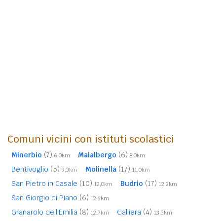
Comuni vicini con istituti scolastici
Minerbio
(7)
Malalbergo
(6)
6,0km
8,0km
Bentivoglio
(5)
Molinella
(17)
9,3km
11,0km
San Pietro in Casale
(10)
Budrio
(17)
12,0km
12,2km
San Giorgio di Piano
(6)
12,6km
Granarolo dell'Emilia
(8)
Galliera
(4)
12,7km
13,3km