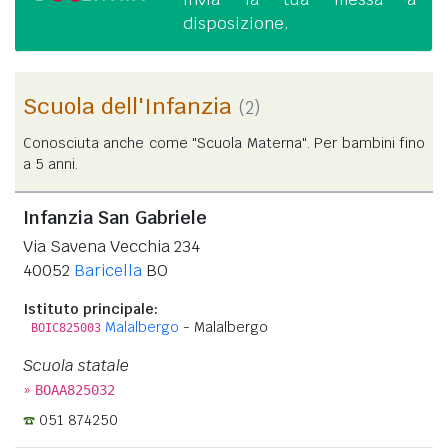
disposizione.
Scuola dell'Infanzia
(2)
Conosciuta anche come "Scuola Materna". Per bambini fino
a 5 anni.
Infanzia San Gabriele
Via Savena Vecchia 234
40052
Baricella
BO
Istituto principale:
Malalbergo
- Malalbergo
BOIC825003
Scuola statale
»
BOAA825032
051 874250