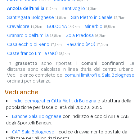
Anzola dell'Emilia
Bentivoglio
11,2km
11,3km
Sant'Agata Bolognese
San Pietro in Casale
11,8km
12,7km
Crevalcore
BOLOGNA
Minerbio
14,2km
14,9km
15,5km
Granarolo dell'Emilia
Zola Predosa
15,8km
16,2km
Casalecchio di Reno
Ravarino (MO)
17,1km
17,3km
Castelfranco Emilia (MO)
18,1km
In
grassetto
sono riportati i
comuni confinanti
. Le
distanze sono calcolate in linea d'aria dal centro urbano.
Vedi l'elenco completo dei
comuni limitrofi a Sala Bolognese
ordinati per distanza.
Vedi anche
Indici demografici Città Metr. di Bologna
e struttura della
popolazione per fasce di età dal 2002 al 2025.
Banche Sala Bolognese
con indirizzo e codici ABI e CAB
degli Sportelli Bancari.
CAP Sala Bolognese
il codice di avviamento postale da
utilizzare per gli indirizzi postali.