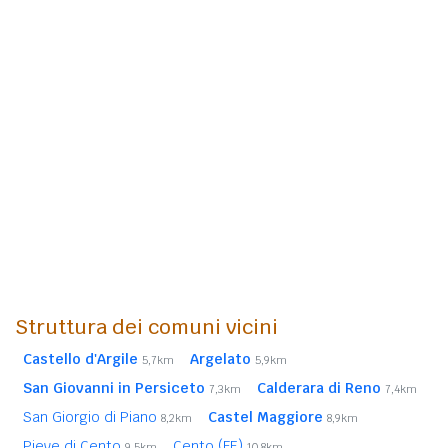
Struttura dei comuni vicini
Castello d'Argile
Argelato
5,7km
5,9km
San Giovanni in Persiceto
Calderara di Reno
7,3km
7,4km
San Giorgio di Piano
Castel Maggiore
8,2km
8,9km
Pieve di Cento
Cento (FE)
9,5km
10,8km