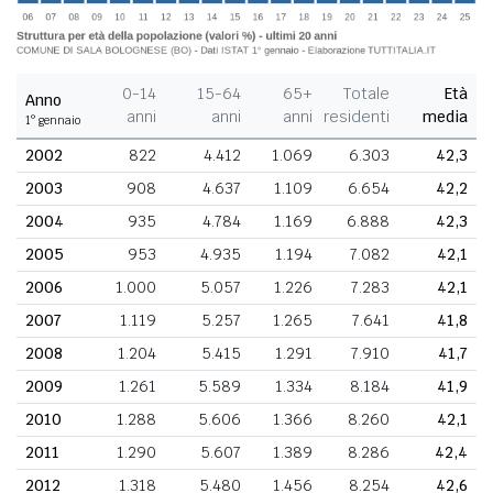
0-14
15-64
65+
Totale
Età
Anno
anni
anni
anni
residenti
media
1° gennaio
2002
822
4.412
1.069
6.303
42,3
2003
908
4.637
1.109
6.654
42,2
2004
935
4.784
1.169
6.888
42,3
2005
953
4.935
1.194
7.082
42,1
2006
1.000
5.057
1.226
7.283
42,1
2007
1.119
5.257
1.265
7.641
41,8
2008
1.204
5.415
1.291
7.910
41,7
2009
1.261
5.589
1.334
8.184
41,9
2010
1.288
5.606
1.366
8.260
42,1
2011
1.290
5.607
1.389
8.286
42,4
2012
1.318
5.480
1.456
8.254
42,6