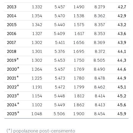
2013
1.332
5.457
1.490
8.279
42,7
2014
1.354
5.470
1.538
8.362
42,9
2015
1.342
5.440
1.575
8.357
43,2
2016
1.327
5.409
1.617
8.353
43,6
2017
1.302
5.411
1.656
8.369
43,9
2018
1.301
5.376
1.695
8.372
44,1
2019*
1.302
5.453
1.750
8.505
44,3
2020*
1.264
5.457
1.769
8.490
44,6
2021*
1.225
5.473
1.780
8.478
44,9
2022*
1.191
5.472
1.799
8.462
45,1
2023*
1.154
5.448
1.812
8.414
45,2
2024*
1.102
5.449
1.862
8.413
45,6
2025*
1.048
5.506
1.900
8.454
45,9
(*) popolazione post-censimento