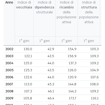
Anno
Indice di
Indice di
Indice di
Indice di
I
vecchiaia
dipendenza
ricambio
struttura
strutturale
della
della
c
popolazione
popolazione
d
attiva
attiva
d
fe
1° gen
1° gen
1° gen
1° gen
1
2002
130,0
42,9
154,9
105,3
2003
122,1
43,5
156,9
109,3
2004
125,0
44,0
137,3
109,2
2005
125,3
43,5
126,0
104,9
2006
122,6
44,0
120,9
107,6
2007
113,0
45,3
144,8
108,0
2008
107,2
46,1
144,2
109,2
2009
105,8
46,4
173,7
116,1