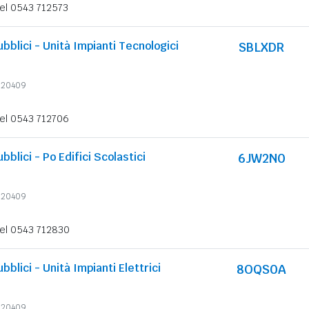
el 0543 712573
ubblici - Unità Impianti Tecnologici
SBLXDR
6620409
el 0543 712706
ubblici - Po Edifici Scolastici
6JW2N0
6620409
el 0543 712830
ubblici - Unità Impianti Elettrici
8OQS0A
6620409