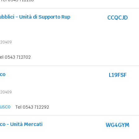
Pubblici - Unità di Supporto Rup
CCQCJD
6620409
el 0543 712702
ico
L19FSF
6620409
rusco
Tel 0543 712292
co - Unità Mercati
WG4GYM