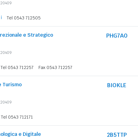
6620409
i
Tel 0543 712505
irezionale e Strategico
PHG7A0
6620409
Tel 0543 712257
Fax 0543 712257
 e Turismo
BIOKLE
6620409
Tel 0543 712171
ologica e Digitale
2B5TTP