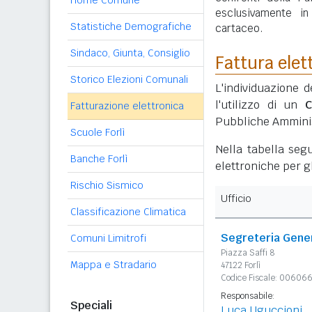
Home Comune
esclusivamente i
Statistiche Demografiche
cartaceo.
Sindaco, Giunta, Consiglio
Fattura elet
Storico Elezioni Comunali
L'individuazione d
l'utilizzo di un
C
Fatturazione elettronica
Pubbliche Amminis
Scuole Forlì
Nella tabella segu
Banche Forlì
elettroniche per gl
Rischio Sismico
Ufficio
Classificazione Climatica
Segreteria Gene
Comuni Limitrofi
Piazza Saffi 8
Mappa e Stradario
47122 Forlì
Codice Fiscale: 0060
Responsabile:
Speciali
Luca Uguccioni