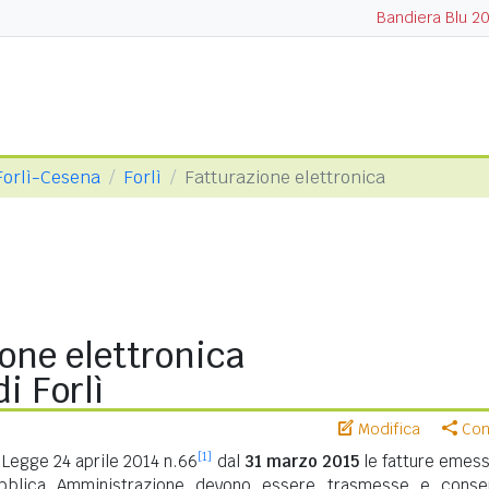
Bandiera Blu 2
 Forlì-Cesena
Forlì
Fatturazione elettronica
one elettronica
i Forlì
Modifica
Cond
[1]
Legge 24 aprile 2014 n.66
dal
31 marzo 2015
le fatture emess
ubblica Amministrazione devono essere trasmesse e conse