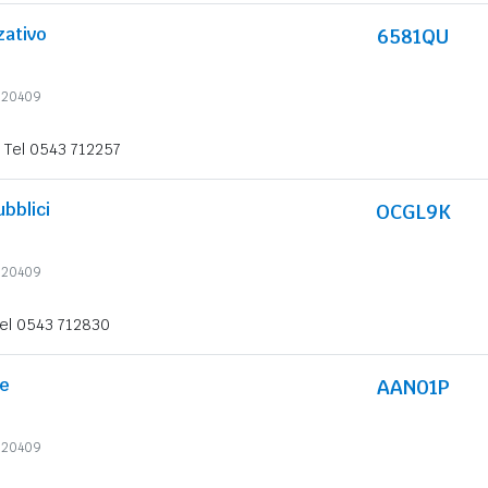
zativo
6581QU
6620409
Tel 0543 712257
ubblici
OCGL9K
6620409
el 0543 712830
te
AAN01P
6620409