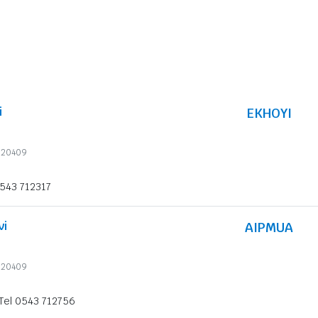
i
EKHOYI
6620409
0543 712317
vi
AIPMUA
6620409
Tel 0543 712756