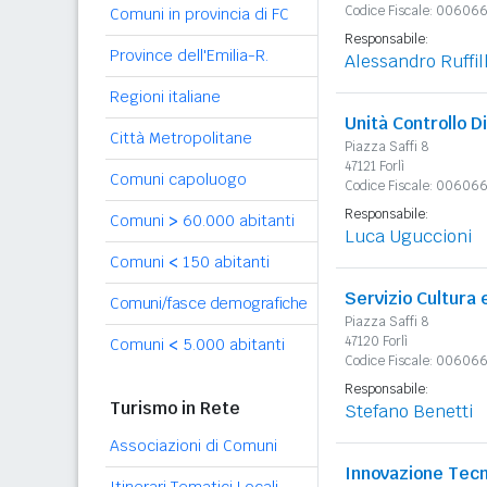
Codice Fiscale: 0060
Comuni in provincia di FC
Responsabile:
Province dell'Emilia-R.
Alessandro Ruffill
Regioni italiane
Unità Controllo D
Città Metropolitane
Piazza Saffi 8
47121 Forlì
Comuni capoluogo
Codice Fiscale: 0060
Responsabile:
Comuni
>
60.000 abitanti
Luca Uguccioni
Comuni
<
150 abitanti
Servizio Cultura
Comuni/fasce demografiche
Piazza Saffi 8
47120 Forlì
Comuni
<
5.000 abitanti
Codice Fiscale: 0060
Responsabile:
Turismo in Rete
Stefano Benetti
Associazioni di Comuni
Innovazione Tecn