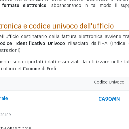
n
formato elettronico
, abbandonando in tal modo il sup
tronica e codice univoco dell'ufficio
ell'ufficio destinatario della fattura elettronica avviene tr
odice Identificativo Univoco
rilasciato dall'iPA (Indice 
trazioni).
ente sono riportati i dati essenziali da utilizzare nelle fa
i uffici del
Comune di Forlì
.
Codice Univoco
rale
CA9QMN
6620409
Tel 0543 712218