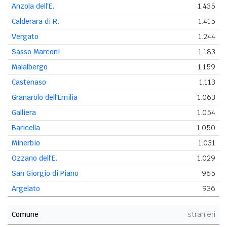
Anzola dell'E.
1.435
Calderara di R.
1.415
Vergato
1.244
Sasso Marconi
1.183
Malalbergo
1.159
Castenaso
1.113
Granarolo dell'Emilia
1.063
Galliera
1.054
Baricella
1.050
Minerbio
1.031
Ozzano dell'E.
1.029
San Giorgio di Piano
965
Argelato
936
Comune
stranieri