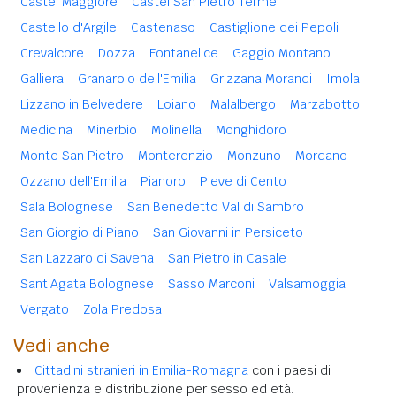
Castel Maggiore
Castel San Pietro Terme
Castello d'Argile
Castenaso
Castiglione dei Pepoli
Crevalcore
Dozza
Fontanelice
Gaggio Montano
Galliera
Granarolo dell'Emilia
Grizzana Morandi
Imola
Lizzano in Belvedere
Loiano
Malalbergo
Marzabotto
Medicina
Minerbio
Molinella
Monghidoro
Monte San Pietro
Monterenzio
Monzuno
Mordano
Ozzano dell'Emilia
Pianoro
Pieve di Cento
Sala Bolognese
San Benedetto Val di Sambro
San Giorgio di Piano
San Giovanni in Persiceto
San Lazzaro di Savena
San Pietro in Casale
Sant'Agata Bolognese
Sasso Marconi
Valsamoggia
Vergato
Zola Predosa
Vedi anche
Cittadini stranieri in Emilia-Romagna
con i paesi di
provenienza e distribuzione per sesso ed età.