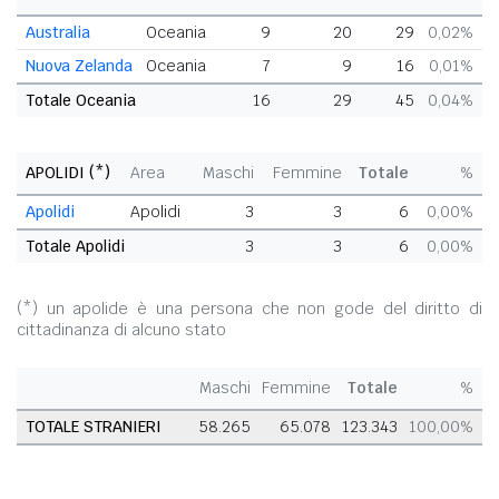
Australia
Oceania
9
20
29
0,02%
Nuova Zelanda
Oceania
7
9
16
0,01%
Totale Oceania
16
29
45
0,04%
APOLIDI (*)
Area
Maschi
Femmine
Totale
%
Apolidi
Apolidi
3
3
6
0,00%
Totale Apolidi
3
3
6
0,00%
(*) un apolide è una persona che non gode del diritto di
cittadinanza di alcuno stato
Maschi
Femmine
Totale
%
TOTALE STRANIERI
58.265
65.078
123.343
100,00%