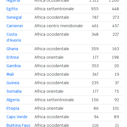
Nigeria
Africa occidentale
1.312
1.200
2
Egitto
Africa settentrionale
955
448
1
Senegal
Africa occidentale
787
273
1
Camerun
Africa centro meridionale
461
457
Costa
Africa occidentale
348
227
d'Avorio
Ghana
Africa occidentale
359
163
Eritrea
Africa orientale
177
198
Gambia
Africa occidentale
353
20
Mali
Africa occidentale
347
19
Guinea
Africa occidentale
235
37
Somalia
Africa orientale
177
75
Algeria
Africa settentrionale
156
92
Etiopia
Africa orientale
86
101
Capo Verde
Africa occidentale
94
89
Burkina Faso
Africa occidentale
116
11