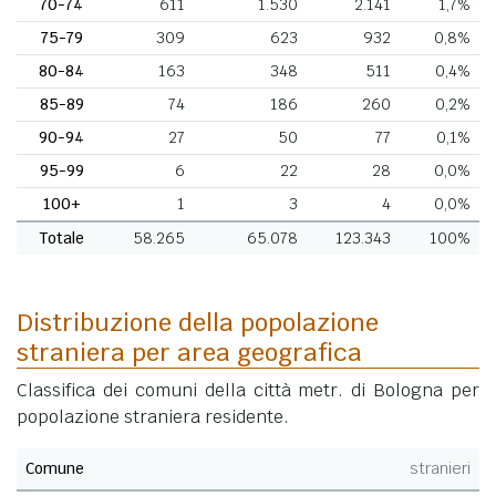
70-74
611
1.530
2.141
1,7%
75-79
309
623
932
0,8%
80-84
163
348
511
0,4%
85-89
74
186
260
0,2%
90-94
27
50
77
0,1%
95-99
6
22
28
0,0%
100+
1
3
4
0,0%
Totale
58.265
65.078
123.343
100%
Distribuzione della popolazione
straniera per area geografica
Classifica dei comuni della città metr. di Bologna per
popolazione straniera residente.
Comune
stranieri