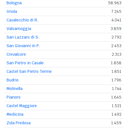
Bologna
58.963
Imola
7.245
Casalecchio di R.
4.041
Valsamoggia
3.859
San Lazzaro di S.
2.792
San Giovanni in P.
2.453
Crevalcore
2.313
San Pietro in Casale
1.858
Castel San Pietro Terme
1.851
Budrio
1.796
Molinella
1.744
Pianoro
1.645
Castel Maggiore
1.521
Medicina
1.492
Zola Predosa
1.459