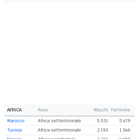
AFRICA
Area
Maschi
Femmine
To
Marocco
Africa settentrionale
5.531
5.479
11
Tunisia
Africa settentrionale
2.193
1.346
3