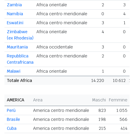
Zambia
Africa orientale
2
3
Namibia
Africa centro meridionale
0
4
Eswatini
Africa centro meridionale
3
1
Zimbabwe
Africa orientale
4
0
(ex Rhodesia)
Mauritania
Africa occidentale
3
0
Repubblica
Africa centro meridionale
2
0
Centrafricana
Malawi
Africa orientale
1
0
Totale Africa
14.220
10.612
24
AMERICA
Area
Maschi
Femmine
T
Perù
America centro meridionale
823
1.055
Brasile
America centro meridionale
198
566
Cuba
America centro meridionale
215
414