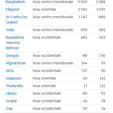
Bangladesh
Asia centro meridionale
3.569
2.388
5
Filippine
Asia orientale
2.561
3.091
5
Sri Lanka (ex
Asia centro meridionale
1.047
886
1
Ceylon)
India
Asia centro meridionale
909
682
1
Repubblica
Asia occidentale
485
453
Islamica
dell'Iran
Georgia
Asia occidentale
88
736
Afghanistan
Asia centro meridionale
244
93
Siria
Asia occidentale
127
90
Giappone
Asia orientale
40
161
Thailandia
Asia orientale
17
121
Libano
Asia occidentale
80
55
Israele
Asia occidentale
44
39
Iraq
Asia occidentale
55
24