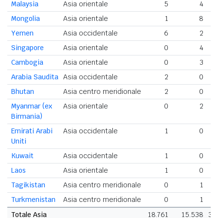
Malaysia
Asia orientale
5
4
Mongolia
Asia orientale
1
8
Yemen
Asia occidentale
6
2
Singapore
Asia orientale
0
4
Cambogia
Asia orientale
0
3
Arabia Saudita
Asia occidentale
2
0
Bhutan
Asia centro meridionale
2
0
Myanmar (ex
Asia orientale
0
2
Birmania)
Emirati Arabi
Asia occidentale
1
0
Uniti
Kuwait
Asia occidentale
1
0
Laos
Asia orientale
1
0
Tagikistan
Asia centro meridionale
0
1
Turkmenistan
Asia centro meridionale
0
1
Totale Asia
18.761
15.538
34