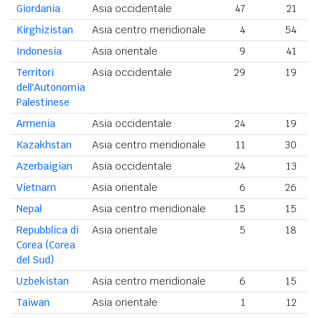
Giordania
Asia occidentale
47
21
Kirghizistan
Asia centro meridionale
4
54
Indonesia
Asia orientale
9
41
Territori
Asia occidentale
29
19
dell'Autonomia
Palestinese
Armenia
Asia occidentale
24
19
Kazakhstan
Asia centro meridionale
11
30
Azerbaigian
Asia occidentale
24
13
Vietnam
Asia orientale
6
26
Nepal
Asia centro meridionale
15
15
Repubblica di
Asia orientale
5
18
Corea (Corea
del Sud)
Uzbekistan
Asia centro meridionale
6
15
Taiwan
Asia orientale
1
12