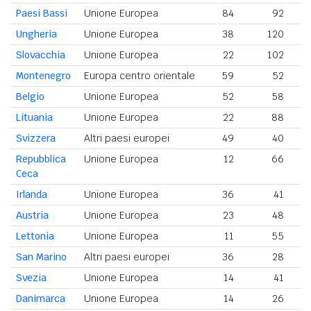
Paesi Bassi
Unione Europea
84
92
Ungheria
Unione Europea
38
120
Slovacchia
Unione Europea
22
102
Montenegro
Europa centro orientale
59
52
Belgio
Unione Europea
52
58
Lituania
Unione Europea
22
88
Svizzera
Altri paesi europei
49
40
Repubblica
Unione Europea
12
66
Ceca
Irlanda
Unione Europea
36
41
Austria
Unione Europea
23
48
Lettonia
Unione Europea
11
55
San Marino
Altri paesi europei
36
28
Svezia
Unione Europea
14
41
Danimarca
Unione Europea
14
26