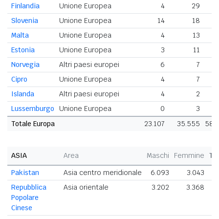
Finlandia
Unione Europea
4
29
Slovenia
Unione Europea
14
18
Malta
Unione Europea
4
13
Estonia
Unione Europea
3
11
Norvegia
Altri paesi europei
6
7
Cipro
Unione Europea
4
7
Islanda
Altri paesi europei
4
2
Lussemburgo
Unione Europea
0
3
Totale Europa
23.107
35.555
58.
ASIA
Area
Maschi
Femmine
To
Pakistan
Asia centro meridionale
6.093
3.043
9
Repubblica
Asia orientale
3.202
3.368
6
Popolare
Cinese