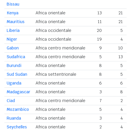
Bissau
Kenya
Africa orientale
13
21
Mauritius
Africa orientale
11
21
Liberia
Africa occidentale
20
5
Niger
Africa occidentale
19
4
Gabon
Africa centro meridionale
9
10
Sudafrica
Africa centro meridionale
5
13
Burundi
Africa orientale
8
5
Sud Sudan
Africa settentrionale
8
5
Uganda
Africa orientale
6
6
Madagascar
Africa orientale
3
8
Ciad
Africa centro meridionale
7
2
Mozambico
Africa orientale
5
4
Ruanda
Africa orientale
3
4
Seychelles
Africa orientale
2
4