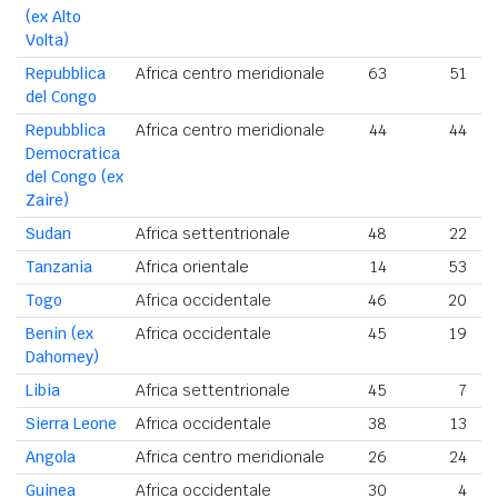
(ex Alto
Volta)
Repubblica
Africa centro meridionale
63
51
del Congo
Repubblica
Africa centro meridionale
44
44
Democratica
del Congo (ex
Zaire)
Sudan
Africa settentrionale
48
22
Tanzania
Africa orientale
14
53
Togo
Africa occidentale
46
20
Benin (ex
Africa occidentale
45
19
Dahomey)
Libia
Africa settentrionale
45
7
Sierra Leone
Africa occidentale
38
13
Angola
Africa centro meridionale
26
24
Guinea
Africa occidentale
30
4