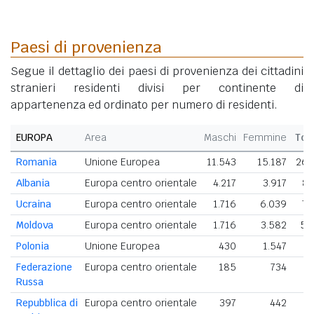
Paesi di provenienza
Segue il dettaglio dei paesi di provenienza dei cittadini
stranieri residenti divisi per continente di
appartenenza ed ordinato per numero di residenti.
EUROPA
Area
Maschi
Femmine
Tot
Romania
Unione Europea
11.543
15.187
26.
Albania
Europa centro orientale
4.217
3.917
8.
Ucraina
Europa centro orientale
1.716
6.039
7.
Moldova
Europa centro orientale
1.716
3.582
5.
Polonia
Unione Europea
430
1.547
1.
Federazione
Europa centro orientale
185
734
Russa
Repubblica di
Europa centro orientale
397
442