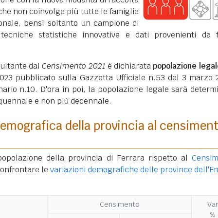
che non coinvolge più tutte le famiglie
ionale, bensì soltanto un campione di
 tecniche statistiche innovative e dati provenienti da 
sultante dal
Censimento 2021
è dichiarata
popolazione legal
23 pubblicato sulla Gazzetta Ufficiale n.53 del 3 marzo 
ario n.10. D'ora in poi, la popolazione legale sarà determ
quennale e non più decennale.
emografica della provincia al censimen
popolazione della provincia di Ferrara rispetto al
Censim
confrontare le
variazioni demografiche delle province dell'Em
Censimento
Var
%