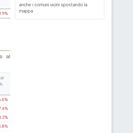
anche i comuni vicini spostando la
mappa.
3,9%
to al
ar
%
6,6%
7,4%
8,2%
8,8%