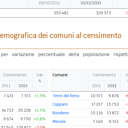
09/10/2011
31/12/2021
353.481
339.573
-
demografica dei comuni al censimento
per variazione percentuale della popolazione rispet
Censimento
Var
Comune
Censimento
V
%
2011
2021
2011
2021
7.431
7.571
+1,9%
Terre del Reno
10.571
9.878
-
Copparo
17.017
15.753
-
34.723
35.228
+1,5%
Bondeno
15.116
13.872
-
9.674
9.750
+0,8%
Mesola
7.140
6.511
-
132.545
129.872
-2,0%