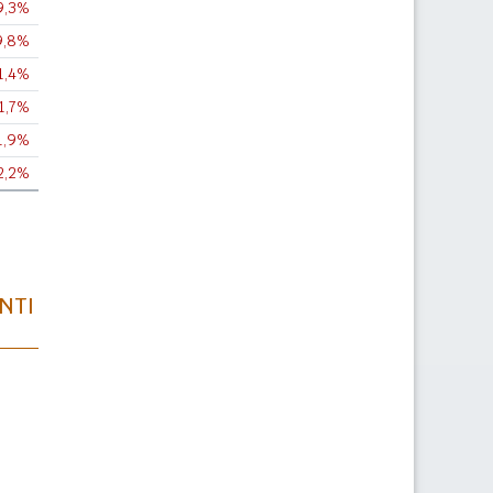
9,3%
9,8%
1,4%
1,7%
1,9%
2,2%
NTI