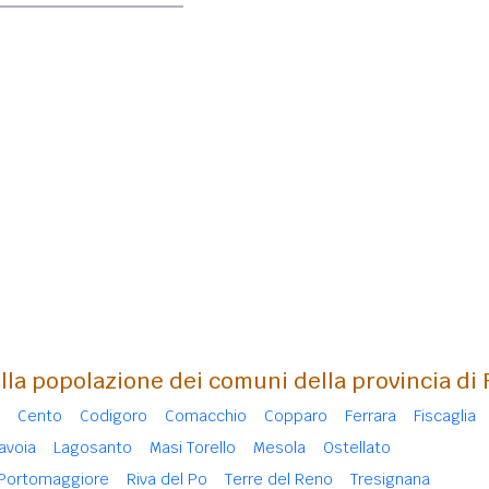
la popolazione dei comuni della provincia di 
Cento
Codigoro
Comacchio
Copparo
Ferrara
Fiscaglia
avoia
Lagosanto
Masi Torello
Mesola
Ostellato
Portomaggiore
Riva del Po
Terre del Reno
Tresignana