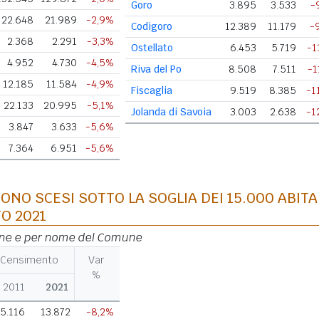
Goro
3.895
3.533
-
22.648
21.989
-2,9%
Codigoro
12.389
11.179
-
2.368
2.291
-3,3%
Ostellato
6.453
5.719
-1
4.952
4.730
-4,5%
Riva del Po
8.508
7.511
-1
12.185
11.584
-4,9%
Fiscaglia
9.519
8.385
-1
22.133
20.995
-5,1%
Jolanda di Savoia
3.003
2.638
-1
3.847
3.633
-5,6%
7.364
6.951
-5,6%
ONO SCESI SOTTO LA SOGLIA DEI 15.000 ABITA
O 2021
one e per nome del Comune
Censimento
Var
%
2011
2021
15.116
13.872
-8,2%