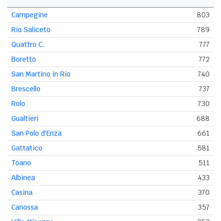
Campegine
803
Rio Saliceto
789
Quattro C.
777
Boretto
772
San Martino in Rio
740
Brescello
737
Rolo
730
Gualtieri
688
San Polo d'Enza
661
Gattatico
581
Toano
511
Albinea
433
Casina
370
Canossa
357