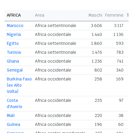
AFRICA
Area
Maschi
Femmine
To
Marocco
Africa settentrionale
3.606
3.117
6
Nigeria
Africa occidentale
1.440
1.136
2
Egitto
Africa settentrionale
1.860
593
2
Tunisia
Africa settentrionale
1.476
783
2
Ghana
Africa occidentale
1.236
741
1
Senegal
Africa occidentale
802
340
1
Burkina Faso
Africa occidentale
258
169
(ex Alto
Volta)
Costa
Africa occidentale
235
97
d'Avorio
Mali
Africa occidentale
220
38
Guinea
Africa occidentale
196
60