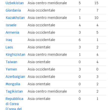
Uzbekistan
Asia centro meridionale
5
15
2
Giordania
Asia occidentale
7
7
Kazakhstan
Asia centro meridionale
1
10
Israele
Asia occidentale
4
4
Armenia
Asia occidentale
3
5
Iraq
Asia occidentale
6
1
Laos
Asia orientale
3
2
Kirghizistan
Asia centro meridionale
1
4
Taiwan
Asia orientale
0
4
Yemen
Asia occidentale
3
0
Azerbaigian
Asia occidentale
0
3
Mongolia
Asia orientale
0
2
Tagikistan
Asia centro meridionale
0
2
Repubblica
Asia orientale
0
1
di Corea
(Corea del