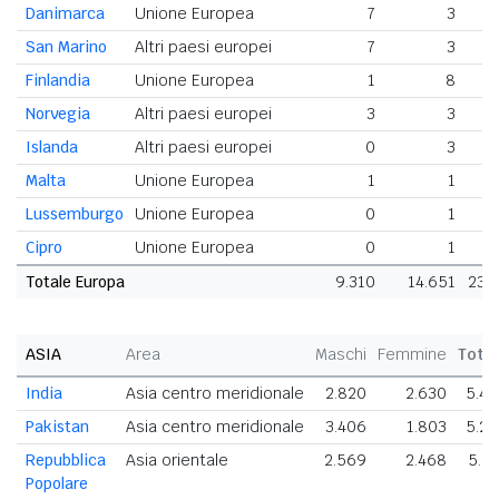
Danimarca
Unione Europea
7
3
San Marino
Altri paesi europei
7
3
Finlandia
Unione Europea
1
8
Norvegia
Altri paesi europei
3
3
Islanda
Altri paesi europei
0
3
Malta
Unione Europea
1
1
Lussemburgo
Unione Europea
0
1
Cipro
Unione Europea
0
1
Totale Europa
9.310
14.651
23.
ASIA
Area
Maschi
Femmine
Tota
India
Asia centro meridionale
2.820
2.630
5.4
Pakistan
Asia centro meridionale
3.406
1.803
5.2
Repubblica
Asia orientale
2.569
2.468
5.0
Popolare