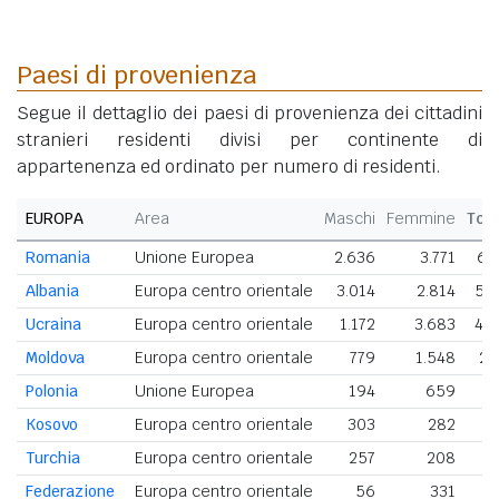
Paesi di provenienza
Segue il dettaglio dei paesi di provenienza dei cittadini
stranieri residenti divisi per continente di
appartenenza ed ordinato per numero di residenti.
EUROPA
Area
Maschi
Femmine
Tot
Romania
Unione Europea
2.636
3.771
6.
Albania
Europa centro orientale
3.014
2.814
5.
Ucraina
Europa centro orientale
1.172
3.683
4.
Moldova
Europa centro orientale
779
1.548
2.
Polonia
Unione Europea
194
659
8
Kosovo
Europa centro orientale
303
282
5
Turchia
Europa centro orientale
257
208
4
Federazione
Europa centro orientale
56
331