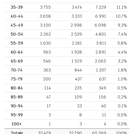
35-39
3.755
3.474
7.229
11,1%
40-44
3.658
3.333
6.991
10,7%
45-49
3.100
2.998
6.098
9,3%
50-54
2.262
2.539
4.801
7,4%
55-59
1.630
2.181
3.811
5,8%
60-64
963
1.928
2.891
4,4%
65-69
546
1.519
2.065
3,2%
70-74
363
844
1.207
1,8%
75-79
200
437
637
1,0%
80-84
114
235
349
0,5%
85-89
47
109
156
0,2%
90-94
17
23
40
0,1%
95-99
3
8
11
0,0%
100+
1
3
4
0,0%
Totale
32.479
32.790
65.269
100%