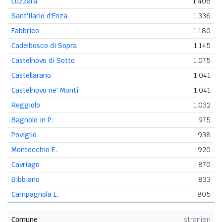
Luzzara
1.406
Sant'Ilario d'Enza
1.336
Fabbrico
1.180
Cadelbosco di Sopra
1.145
Castelnovo di Sotto
1.075
Castellarano
1.041
Castelnovo ne' Monti
1.041
Reggiolo
1.032
Bagnolo in P.
975
Poviglio
938
Montecchio E.
920
Cavriago
870
Bibbiano
833
Campagnola E.
805
Comune
stranieri