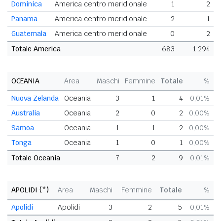
Dominica
America centro meridionale
1
2
Panama
America centro meridionale
2
1
Guatemala
America centro meridionale
0
2
Totale America
683
1.294
OCEANIA
Area
Maschi
Femmine
Totale
%
Nuova Zelanda
Oceania
3
1
4
0,01%
Australia
Oceania
2
0
2
0,00%
Samoa
Oceania
1
1
2
0,00%
Tonga
Oceania
1
0
1
0,00%
Totale Oceania
7
2
9
0,01%
APOLIDI (*)
Area
Maschi
Femmine
Totale
%
Apolidi
Apolidi
3
2
5
0,01%