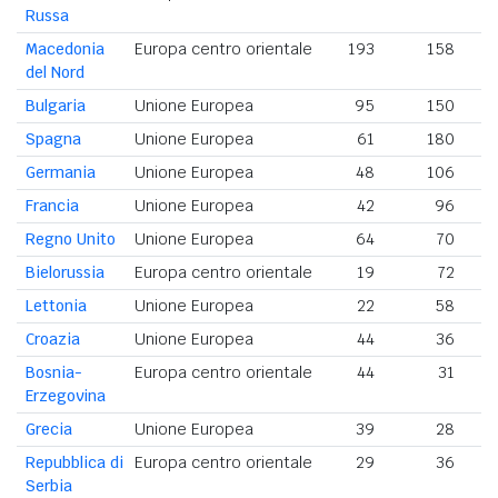
Russa
Macedonia
Europa centro orientale
193
158
del Nord
Bulgaria
Unione Europea
95
150
2
Spagna
Unione Europea
61
180
Germania
Unione Europea
48
106
Francia
Unione Europea
42
96
Regno Unito
Unione Europea
64
70
Bielorussia
Europa centro orientale
19
72
Lettonia
Unione Europea
22
58
Croazia
Unione Europea
44
36
Bosnia-
Europa centro orientale
44
31
Erzegovina
Grecia
Unione Europea
39
28
Repubblica di
Europa centro orientale
29
36
Serbia