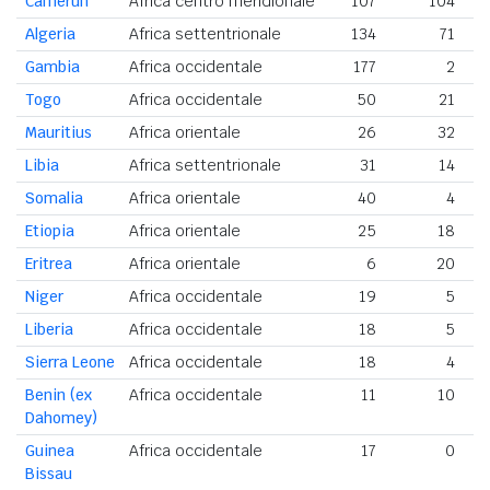
Camerun
Africa centro meridionale
107
104
Algeria
Africa settentrionale
134
71
Gambia
Africa occidentale
177
2
Togo
Africa occidentale
50
21
Mauritius
Africa orientale
26
32
Libia
Africa settentrionale
31
14
Somalia
Africa orientale
40
4
Etiopia
Africa orientale
25
18
Eritrea
Africa orientale
6
20
Niger
Africa occidentale
19
5
Liberia
Africa occidentale
18
5
Sierra Leone
Africa occidentale
18
4
Benin (ex
Africa occidentale
11
10
Dahomey)
Guinea
Africa occidentale
17
0
Bissau