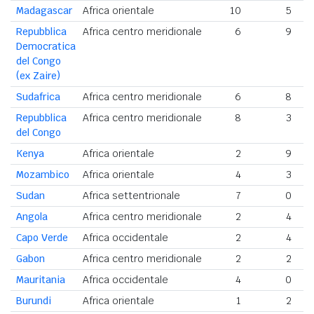
Madagascar
Africa orientale
10
5
Repubblica
Africa centro meridionale
6
9
Democratica
del Congo
(ex Zaire)
Sudafrica
Africa centro meridionale
6
8
Repubblica
Africa centro meridionale
8
3
del Congo
Kenya
Africa orientale
2
9
Mozambico
Africa orientale
4
3
Sudan
Africa settentrionale
7
0
Angola
Africa centro meridionale
2
4
Capo Verde
Africa occidentale
2
4
Gabon
Africa centro meridionale
2
2
Mauritania
Africa occidentale
4
0
Burundi
Africa orientale
1
2