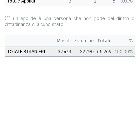
Totale Apolidi
3
2
5
0,01%
(*) un apolide è una persona che non gode del diritto di
cittadinanza di alcuno stato
Maschi
Femmine
Totale
%
TOTALE STRANIERI
32.479
32.790
65.269
100,00%