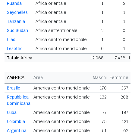
Ruanda
Africa orientale
1
2
Seychelles
Africa orientale
1
1
Tanzania
Africa orientale
1
1
Sud Sudan
Africa settentrionale
2
0
Ciad
Africa centro meridionale
1
0
Lesotho
Africa centro meridionale
0
1
Totale Africa
12.068
7.438
19
AMERICA
Area
Maschi
Femmine
T
Brasile
America centro meridionale
170
397
Repubblica
America centro meridionale
132
208
Dominicana
Cuba
America centro meridionale
77
187
Colombia
America centro meridionale
75
121
Argentina
America centro meridionale
61
62