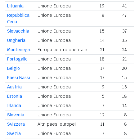
Lituania
Unione Europea
19
41
Repubblica
Unione Europea
8
47
Ceca
Slovacchia
Unione Europea
15
37
Ungheria
Unione Europea
14
35
Montenegro
Europa centro orientale
21
24
Portogallo
Unione Europea
18
21
Belgio
Unione Europea
17
20
Paesi Bassi
Unione Europea
17
15
Austria
Unione Europea
9
15
Estonia
Unione Europea
5
18
Irlanda
Unione Europea
7
14
Slovenia
Unione Europea
12
8
Svizzera
Altri paesi europei
11
8
Svezia
Unione Europea
7
8