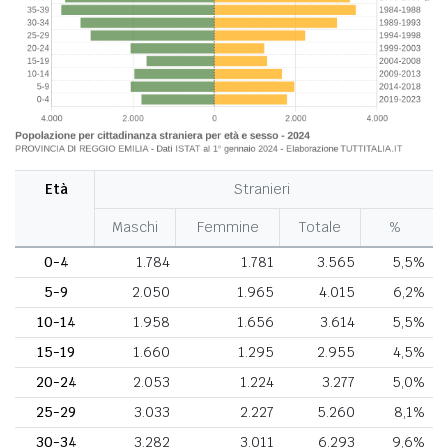
Età
Stranieri
Maschi
Femmine
Totale
%
0-4
1.784
1.781
3.565
5,5%
5-9
2.050
1.965
4.015
6,2%
10-14
1.958
1.656
3.614
5,5%
15-19
1.660
1.295
2.955
4,5%
20-24
2.053
1.224
3.277
5,0%
25-29
3.033
2.227
5.260
8,1%
30-34
3.282
3.011
6.293
9,6%