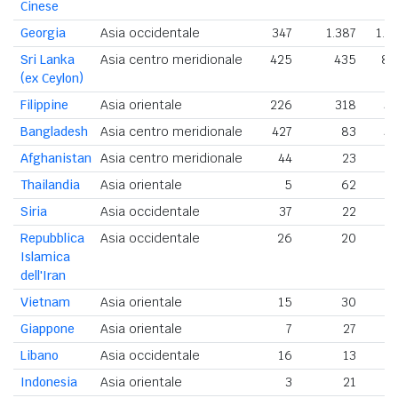
Cinese
Georgia
Asia occidentale
347
1.387
1.7
Sri Lanka
Asia centro meridionale
425
435
86
(ex Ceylon)
Filippine
Asia orientale
226
318
54
Bangladesh
Asia centro meridionale
427
83
51
Afghanistan
Asia centro meridionale
44
23
Thailandia
Asia orientale
5
62
Siria
Asia occidentale
37
22
5
Repubblica
Asia occidentale
26
20
4
Islamica
dell'Iran
Vietnam
Asia orientale
15
30
4
Giappone
Asia orientale
7
27
Libano
Asia occidentale
16
13
2
Indonesia
Asia orientale
3
21