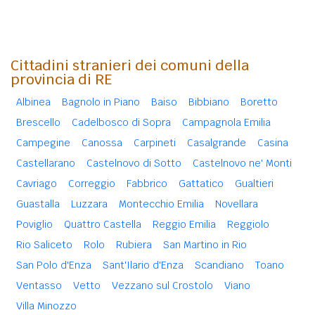
Cittadini stranieri dei comuni della
provincia di RE
Albinea
Bagnolo in Piano
Baiso
Bibbiano
Boretto
Brescello
Cadelbosco di Sopra
Campagnola Emilia
Campegine
Canossa
Carpineti
Casalgrande
Casina
Castellarano
Castelnovo di Sotto
Castelnovo ne' Monti
Cavriago
Correggio
Fabbrico
Gattatico
Gualtieri
Guastalla
Luzzara
Montecchio Emilia
Novellara
Poviglio
Quattro Castella
Reggio Emilia
Reggiolo
Rio Saliceto
Rolo
Rubiera
San Martino in Rio
San Polo d'Enza
Sant'Ilario d'Enza
Scandiano
Toano
Ventasso
Vetto
Vezzano sul Crostolo
Viano
Villa Minozzo