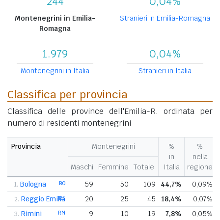
244
0,04%
Montenegrini in Emilia-
Stranieri in Emilia-Romagna
Romagna
1.979
0,04%
Montenegrini in Italia
Stranieri in Italia
Classifica per provincia
Classifica delle province dell'Emilia-R. ordinata per
numero di residenti montenegrini
Provincia
Montenegrini
%
%
in
nella
Maschi
Femmine
Totale
Italia
regione
Bologna
BO
59
50
109
44,7%
0,09%
1.
Reggio Emilia
RE
20
25
45
18,4%
0,07%
2.
Rimini
RN
9
10
19
7,8%
0,05%
3.