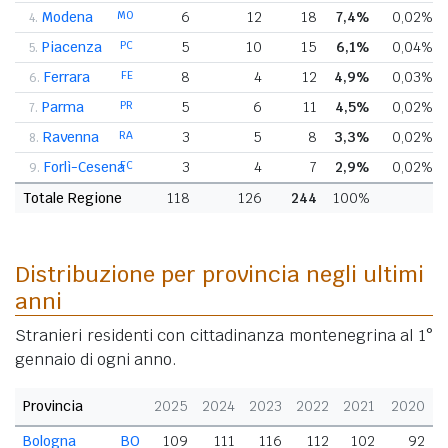
Modena
MO
6
12
18
7,4%
0,02%
4.
Piacenza
PC
5
10
15
6,1%
0,04%
5.
Ferrara
FE
8
4
12
4,9%
0,03%
6.
Parma
PR
5
6
11
4,5%
0,02%
7.
Ravenna
RA
3
5
8
3,3%
0,02%
8.
Forlì-Cesena
FC
3
4
7
2,9%
0,02%
9.
Totale Regione
118
126
244
100%
Distribuzione per provincia negli ultimi
anni
Stranieri residenti con cittadinanza montenegrina al 1°
gennaio di ogni anno.
Provincia
2025
2024
2023
2022
2021
2020
Bologna
BO
109
111
116
112
102
92