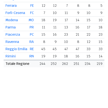
Ferrara
FE
12
12
7
8
8
5
Forlì-Cesena
FC
7
10
11
9
10
9
Modena
MO
18
19
17
14
15
10
Parma
PR
11
11
13
16
17
18
Piacenza
PC
15
16
23
21
22
23
Ravenna
RA
8
9
10
8
12
15
Reggio Emilia
RE
45
45
47
47
33
33
Rimini
RN
19
19
18
16
15
14
Totale Regione
244
252
262
251
234
219