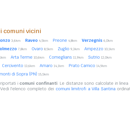
i comuni vicini
onzo
Raveo
Preone
Verzegnis
3,6km
4,5km
4,8km
6,0km
olmezzo
Ovaro
Zuglio
Ampezzo
7,8km
8,5km
9,3km
10,1km
Arta Terme
Comeglians
Sutrio
,5km
10,6km
11,9km
12,0km
Cercivento
Amaro
Prato Carnico
13,6km
14,1km
14,9km
monti di Sopra (PN)
15,5km
iportati i
comuni confinanti
. Le distanze sono calcolate in linea 
 Vedi l'elenco completo dei
comuni limitrofi a Villa Santina
ordinat