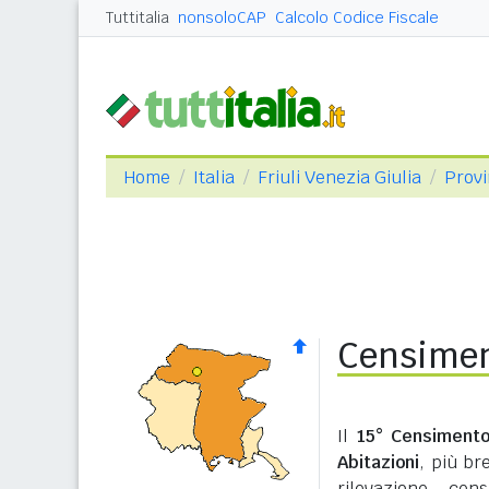
Tuttitalia
nonsoloCAP
Calcolo Codice Fiscale
Home
Italia
Friuli Venezia Giulia
Provi
Censimen
Il
15° Censimento
Abitazioni
, più b
rilevazione cen