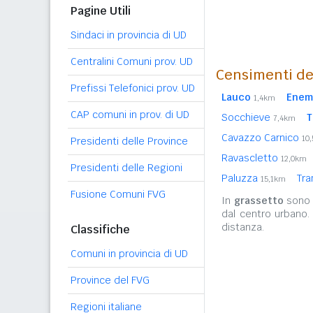
Pagine Utili
Sindaci in provincia di UD
Centralini Comuni prov. UD
Censimenti de
Prefissi Telefonici prov. UD
Lauco
Enem
1,4km
CAP comuni in prov. di UD
Socchieve
T
7,4km
Cavazzo Carnico
10
Presidenti delle Province
Ravascletto
12,0km
Presidenti delle Regioni
Paluzza
Tra
15,1km
Fusione Comuni FVG
In
grassetto
sono r
dal centro urbano.
distanza.
Classifiche
Comuni in provincia di UD
Province del FVG
Regioni italiane