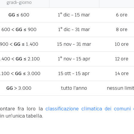
gradi-giorno
GG
≤ 600
1° dic - 15 mar
6 ore
600 <
GG
≤ 900
1° dic - 31 mar
8 ore
900 <
GG
≤ 1.400
15 nov - 31 mar
10 ore
1.400 <
GG
≤ 2.100
1° nov - 15 apr
12 ore
.100 <
GG
≤ 3.000
15 ott - 15 apr
14 ore
GG
> 3.000
tutto l'anno
nessun limi
ontare fra loro la
classificazione climatica dei comuni 
in un'unica tabella.