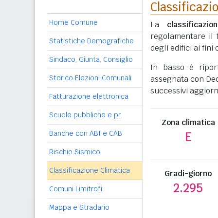
Classificazi
Home Comune
La
classificazio
regolamentare il 
Statistiche Demografiche
degli edifici ai fi
Sindaco, Giunta, Consiglio
In basso è ripo
Storico Elezioni Comunali
assegnata con Decr
successivi aggiorn
Fatturazione elettronica
Scuole pubbliche e pr.
Zona climatica
Banche con ABI e CAB
E
Rischio Sismico
Classificazione Climatica
Gradi-giorno
2.295
Comuni Limitrofi
Mappa e Stradario