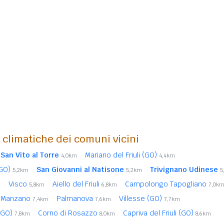
i climatiche dei comuni vicini
San Vito al Torre
Mariano del Friuli (GO)
4,0km
4,4km
(GO)
San Giovanni al Natisone
Trivignano Udinese
5,2km
5,2km
5
Visco
Aiello del Friuli
Campolongo Tapogliano
m
5,8km
6,8km
7,0k
Manzano
Palmanova
Villesse (GO)
7,4km
7,6km
7,7km
(GO)
Corno di Rosazzo
Capriva del Friuli (GO)
7,8km
8,0km
8,6km