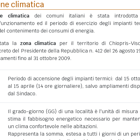
one climatica
ne climatica
dei comuni italiani è stata introdotta
funzionamento ed il periodo di esercizio degli impianti te
ni del contenimento dei consumi di energia.
rtata la
zona climatica
per il territorio di Chiopris-Vis
eto del Presidente della Repubblica n. 412 del 26 agosto 1
amenti fino al 31 ottobre 2009.
Periodo di accensione degli impianti termici: dal 15 ott
al 15 aprile (14 ore giornaliere), salvo ampliamenti disp
dal Sindaco.
Il grado-giorno (GG) di una località è l'unità di misura
stima il fabbisogno energetico necessario per mante
un clima confortevole nelle abitazioni.
Rappresenta la somma, estesa a tutti i giorni di un per