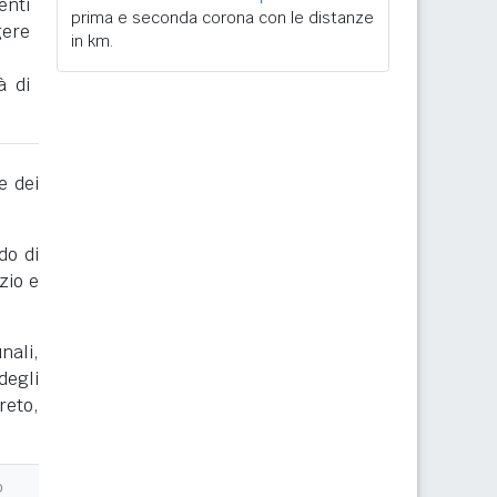
enti
prima e seconda corona con le distanze
gere
in km.
à di
e dei
do di
zio e
nali,
degli
reto,
o