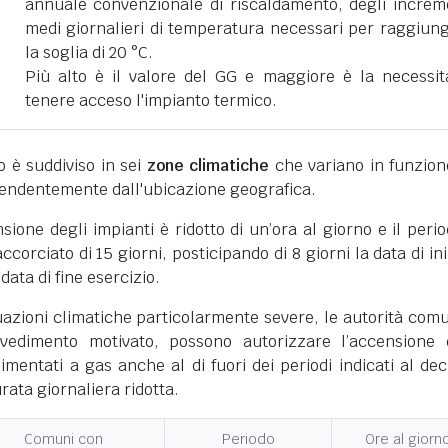
annuale convenzionale di riscaldamento, degli increm
medi giornalieri di temperatura necessari per raggiun
la soglia di 20 °C.
Più alto è il valore del GG e maggiore è la necessit
tenere acceso l'impianto termico.
ano è suddiviso in sei
zone climatiche
che variano in funzion
pendentemente dall'ubicazione geografica.
nsione degli impianti è ridotto di un’ora al giorno e il perio
corciato di 15 giorni, posticipando di 8 giorni la data di ini
 data di fine esercizio.
uazioni climatiche particolarmente severe, le autorità comu
vedimento motivato, possono autorizzare l’accensione 
limentati a gas anche al di fuori dei periodi indicati al dec
ata giornaliera ridotta.
Comuni con
Periodo
Ore al giorn