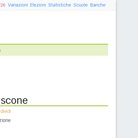
026
Variazioni
Elezioni
Statistiche
Scuole
Banche
a
iscone
ividi
zione