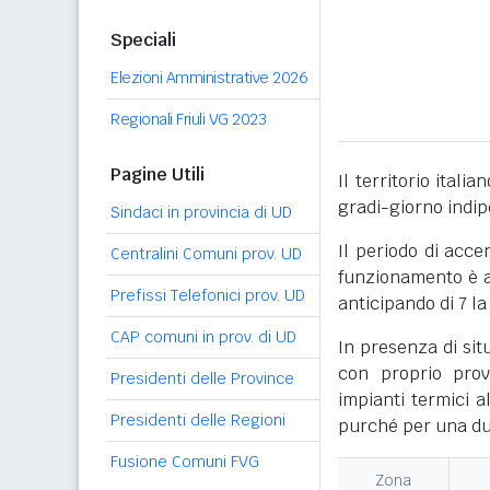
Speciali
Elezioni Amministrative 2026
Regionali Friuli VG 2023
Pagine Utili
Il territorio itali
gradi-giorno indi
Sindaci in provincia di UD
Il periodo di acce
Centralini Comuni prov. UD
funzionamento è ac
Prefissi Telefonici prov. UD
anticipando di 7 la
CAP comuni in prov. di UD
In presenza di sit
con proprio prov
Presidenti delle Province
impianti termici a
Presidenti delle Regioni
purché per una dur
Fusione Comuni FVG
Zona