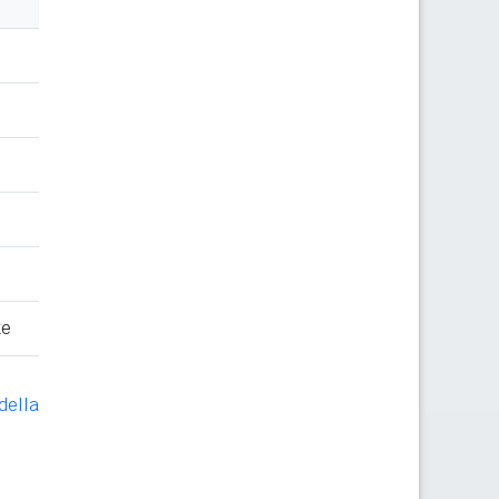
te
della