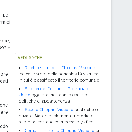
 per
rmici
cone,
993 e
VEDI ANCHE
Rischio sismico di Chiopris-Viscone
obre
indica il valore della pericolosità sismica
in cui è classificato il territorio comunale.
osti
Sindaci dei Comuni in Provincia di
Udine
oggi in carica con le coalizioni
politiche di appartenenza.
 che
Scuole Chiopris-Viscone
pubbliche e
nere
private. Materne, elementari, medie e
superiori con codice meccanografico.
iodo
Comuni limitrofi a Chiopris-Viscone
di