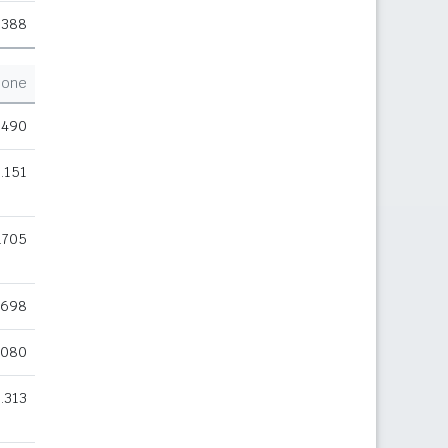
.388
ione
.490
.151
.705
.698
.080
.313