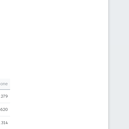
ione
.279
.620
.314