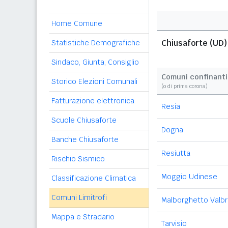
Home Comune
Chiusaforte (UD)
Statistiche Demografiche
Sindaco, Giunta, Consiglio
Comuni confinanti
Storico Elezioni Comunali
(o di prima corona)
Fatturazione elettronica
Resia
Scuole Chiusaforte
Dogna
Banche Chiusaforte
Resiutta
Rischio Sismico
Moggio Udinese
Classificazione Climatica
Comuni Limitrofi
Malborghetto Valb
Mappa e Stradario
Tarvisio