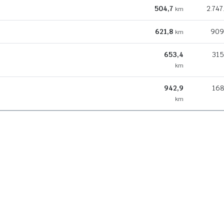
504,7
2.747
km
621,8
909
km
653,4
315
km
942,9
168
km