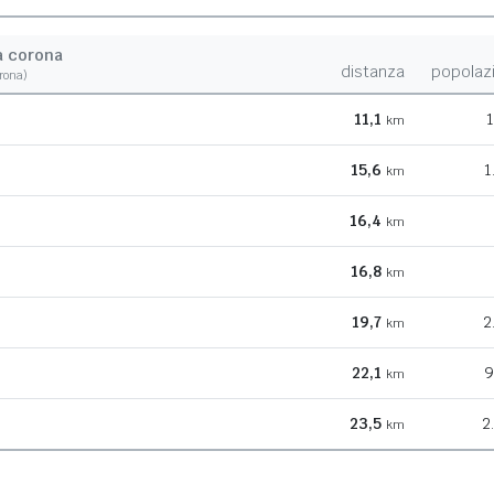
a corona
distanza
popolaz
orona)
11,1
1
km
15,6
1
km
16,4
km
16,8
km
19,7
2
km
22,1
9
km
23,5
2
km