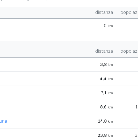
distanza
popolaz
0
km
distanza
popolaz
3,8
km
4,4
km
7,1
km
8,6
1
km
runa
14,8
km
23,8
3
km