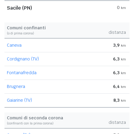
Sacile (PN)
0
km
Comuni confinanti
distanza
(o di prima corona)
Caneva
3,9
km
Cordignano (TV)
6,3
km
Fontanafredda
6,3
km
Brugnera
6,4
km
Gaiarine (TV)
8,3
km
Comuni di seconda corona
distanza
(confinanti con la prima corona)