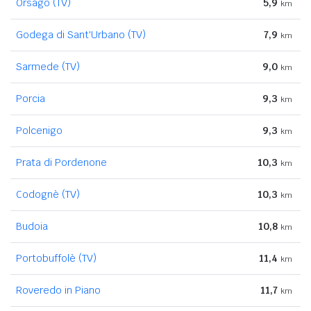
Orsago (TV)
5,9
km
Godega di Sant'Urbano (TV)
7,9
km
Sarmede (TV)
9,0
km
Porcia
9,3
km
Polcenigo
9,3
km
Prata di Pordenone
10,3
km
Codognè (TV)
10,3
km
Budoia
10,8
km
Portobuffolè (TV)
11,4
km
Roveredo in Piano
11,7
km