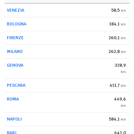
VENEZIA
58,5
km
BOLOGNA
184,1
km
FIRENZE
260,1
km
MILANO
262,8
km
GENOVA
328,9
km
PESCARA
411,7
km
ROMA
449,6
km
NAPOLI
584,1
km
BARI
642,0