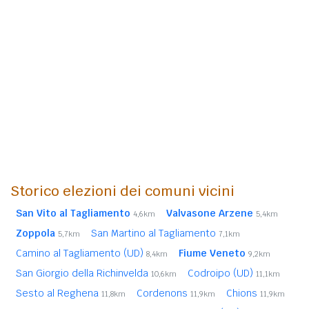
Storico elezioni dei comuni vicini
San Vito al Tagliamento
Valvasone Arzene
4,6km
5,4km
Zoppola
San Martino al Tagliamento
5,7km
7,1km
Camino al Tagliamento (UD)
Fiume Veneto
8,4km
9,2km
San Giorgio della Richinvelda
Codroipo (UD)
10,6km
11,1km
Sesto al Reghena
Cordenons
Chions
11,8km
11,9km
11,9km