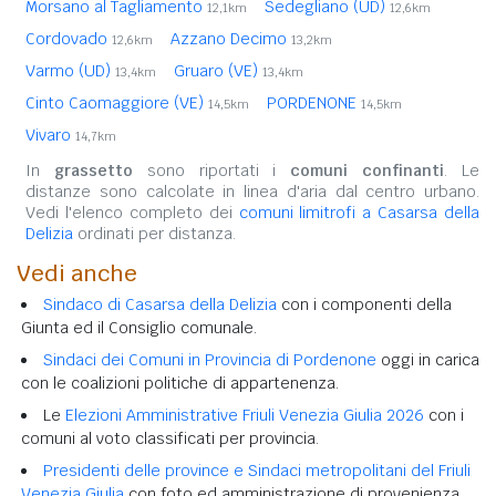
Morsano al Tagliamento
Sedegliano (UD)
12,1km
12,6km
Cordovado
Azzano Decimo
12,6km
13,2km
Varmo (UD)
Gruaro (VE)
13,4km
13,4km
Cinto Caomaggiore (VE)
PORDENONE
14,5km
14,5km
Vivaro
14,7km
In
grassetto
sono riportati i
comuni confinanti
. Le
distanze sono calcolate in linea d'aria dal centro urbano.
Vedi l'elenco completo dei
comuni limitrofi a Casarsa della
Delizia
ordinati per distanza.
Vedi anche
Sindaco di Casarsa della Delizia
con i componenti della
Giunta ed il Consiglio comunale.
Sindaci dei Comuni in Provincia di Pordenone
oggi in carica
con le coalizioni politiche di appartenenza.
Le
Elezioni Amministrative Friuli Venezia Giulia 2026
con i
comuni al voto classificati per provincia.
Presidenti delle province e Sindaci metropolitani del Friuli
Venezia Giulia
con foto ed amministrazione di provenienza.