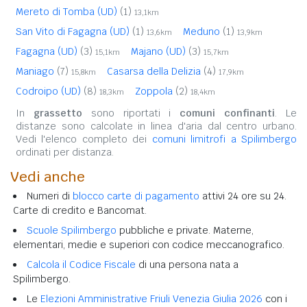
Mereto di Tomba (UD)
(1)
13,1km
San Vito di Fagagna (UD)
(1)
Meduno
(1)
13,6km
13,9km
Fagagna (UD)
(3)
Majano (UD)
(3)
15,1km
15,7km
Maniago
(7)
Casarsa della Delizia
(4)
15,8km
17,9km
Codroipo (UD)
(8)
Zoppola
(2)
18,3km
18,4km
In
grassetto
sono riportati i
comuni confinanti
. Le
distanze sono calcolate in linea d'aria dal centro urbano.
Vedi l'elenco completo dei
comuni limitrofi a Spilimbergo
ordinati per distanza.
Vedi anche
Numeri di
blocco carte di pagamento
attivi 24 ore su 24.
Carte di credito e Bancomat.
Scuole Spilimbergo
pubbliche e private. Materne,
elementari, medie e superiori con codice meccanografico.
Calcola il Codice Fiscale
di una persona nata a
Spilimbergo.
Le
Elezioni Amministrative Friuli Venezia Giulia 2026
con i