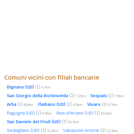
Comuni vicini con filiali bancarie
Dignano (UD)
(1)
4,7km
San Giorgio della Richinvelda
(2)
Sequals
(1)
7,2km
7,9km
Arba
(1)
Flaibano (UD)
(1)
Vivaro
(1)
8,9km
9,0km
9,7km
Ragogna (UD)
(1)
Rive d'Arcano (UD)
(1)
9,9km
10,5km
San Daniele del Friuli (UD)
(7)
10,7km
Sedegliano (UD)
(3)
Valvasone Arzene
(2)
12,3km
12,5km