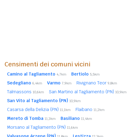
Censimenti dei comuni vicini
Camino al Tagliamento
Bertiolo
4,7km
5,5km
Sedegliano
Varmo
Rivignano Teor
6,4km
7,9km
9,8km
Talmassons
San Martino al Tagliamento (PN)
10,6km
10,9km
San Vito al Tagliamento (PN)
10,9km
Casarsa della Delizia (PN)
Flaibano
11,1km
11,2km
Mereto di Tomba
Basiliano
11,3km
11,4km
Morsano al Tagliamento (PN)
11,6km
Valvasone Arzene (PN)
Lestizza
11,8km
12,3km