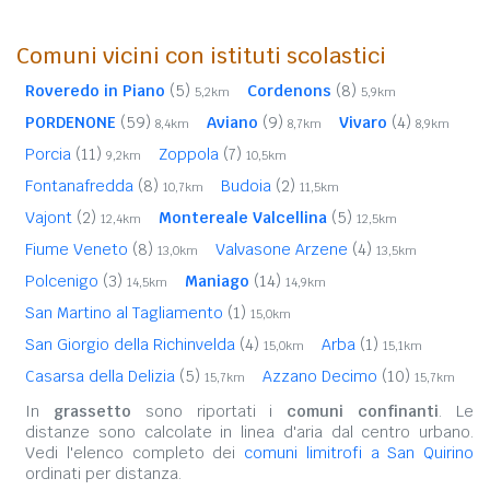
Comuni vicini con istituti scolastici
Roveredo in Piano
(5)
Cordenons
(8)
5,2km
5,9km
PORDENONE
(59)
Aviano
(9)
Vivaro
(4)
8,4km
8,7km
8,9km
Porcia
(11)
Zoppola
(7)
9,2km
10,5km
Fontanafredda
(8)
Budoia
(2)
10,7km
11,5km
Vajont
(2)
Montereale Valcellina
(5)
12,4km
12,5km
Fiume Veneto
(8)
Valvasone Arzene
(4)
13,0km
13,5km
Polcenigo
(3)
Maniago
(14)
14,5km
14,9km
San Martino al Tagliamento
(1)
15,0km
San Giorgio della Richinvelda
(4)
Arba
(1)
15,0km
15,1km
Casarsa della Delizia
(5)
Azzano Decimo
(10)
15,7km
15,7km
In
grassetto
sono riportati i
comuni confinanti
. Le
distanze sono calcolate in linea d'aria dal centro urbano.
Vedi l'elenco completo dei
comuni limitrofi a San Quirino
ordinati per distanza.