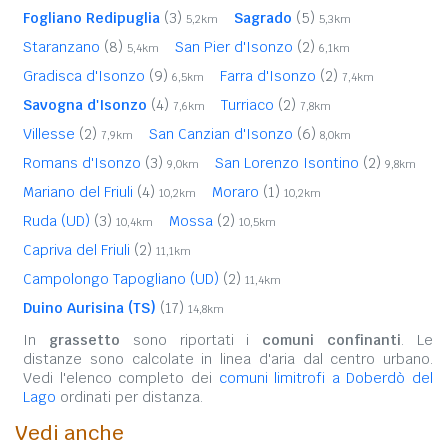
Fogliano Redipuglia
(3)
Sagrado
(5)
5,2km
5,3km
Staranzano
(8)
San Pier d'Isonzo
(2)
5,4km
6,1km
Gradisca d'Isonzo
(9)
Farra d'Isonzo
(2)
6,5km
7,4km
Savogna d'Isonzo
(4)
Turriaco
(2)
7,6km
7,8km
Villesse
(2)
San Canzian d'Isonzo
(6)
7,9km
8,0km
Romans d'Isonzo
(3)
San Lorenzo Isontino
(2)
9,0km
9,8km
Mariano del Friuli
(4)
Moraro
(1)
10,2km
10,2km
Ruda (UD)
(3)
Mossa
(2)
10,4km
10,5km
Capriva del Friuli
(2)
11,1km
Campolongo Tapogliano (UD)
(2)
11,4km
Duino Aurisina (TS)
(17)
14,8km
In
grassetto
sono riportati i
comuni confinanti
. Le
distanze sono calcolate in linea d'aria dal centro urbano.
Vedi l'elenco completo dei
comuni limitrofi a Doberdò del
Lago
ordinati per distanza.
Vedi anche