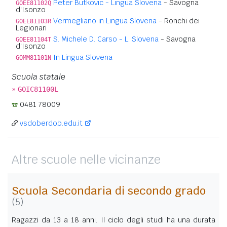
Peter Butkovic - Lingua Slovena
- Savogna
GOEE81102Q
d'Isonzo
Vermegliano in Lingua Slovena
- Ronchi dei
GOEE81103R
Legionari
S. Michele D. Carso - L. Slovena
- Savogna
GOEE81104T
d'Isonzo
In Lingua Slovena
GOMM81101N
Scuola statale
»
GOIC81100L
0481 78009
vsdoberdob.edu.it
Altre scuole nelle vicinanze
Scuola Secondaria di secondo grado
(5)
Ragazzi da 13 a 18 anni. Il ciclo degli studi ha una durata