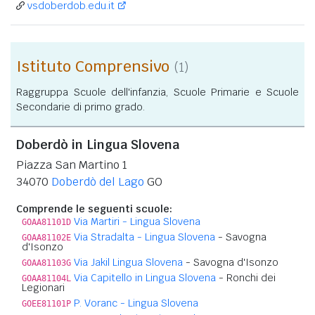
vsdoberdob.edu.it
Istituto Comprensivo
(1)
Raggruppa Scuole dell'infanzia, Scuole Primarie e Scuole
Secondarie di primo grado.
Doberdò in Lingua Slovena
Piazza San Martino 1
34070
Doberdò del Lago
GO
Comprende le seguenti scuole:
Via Martiri - Lingua Slovena
GOAA81101D
Via Stradalta - Lingua Slovena
- Savogna
GOAA81102E
d'Isonzo
Via Jakil Lingua Slovena
- Savogna d'Isonzo
GOAA81103G
Via Capitello in Lingua Slovena
- Ronchi dei
GOAA81104L
Legionari
P. Voranc - Lingua Slovena
GOEE81101P