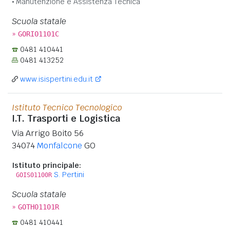
Manutenzione e Assistenza Tecnica
Scuola statale
»
GORI01101C
0481 410441
0481 413252
www.isispertini.edu.it
Istituto Tecnico Tecnologico
I.T. Trasporti e Logistica
Via Arrigo Boito 56
34074
Monfalcone
GO
Istituto principale:
S. Pertini
GOIS01100R
Scuola statale
»
GOTH01101R
0481 410441