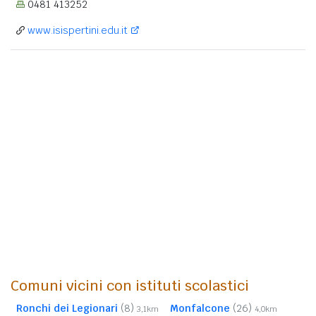
0481 413252
www.isispertini.edu.it
Comuni vicini con istituti scolastici
Ronchi dei Legionari
(8)
Monfalcone
(26)
3,1km
4,0km