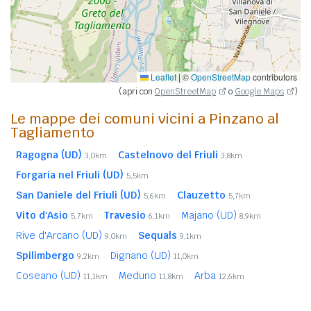
Leaflet
|
©
OpenStreetMap
contributors
(apri con
OpenStreetMap
o
Google Maps
)
Le mappe dei comuni vicini a Pinzano al
Tagliamento
Ragogna (UD)
Castelnovo del Friuli
3,0km
3,8km
Forgaria nel Friuli (UD)
5,5km
San Daniele del Friuli (UD)
Clauzetto
5,6km
5,7km
Vito d'Asio
Travesio
Majano (UD)
5,7km
6,1km
8,9km
Rive d'Arcano (UD)
Sequals
9,0km
9,1km
Spilimbergo
Dignano (UD)
9,2km
11,0km
Coseano (UD)
Meduno
Arba
11,1km
11,8km
12,6km
Osoppo (UD)
Buja (UD)
13,2km
13,4km