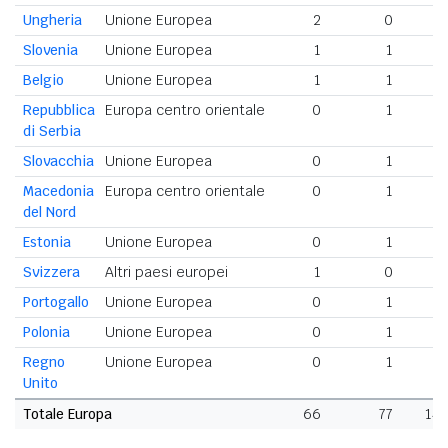
Ungheria
Unione Europea
2
0
Slovenia
Unione Europea
1
1
Belgio
Unione Europea
1
1
Repubblica
Europa centro orientale
0
1
di Serbia
Slovacchia
Unione Europea
0
1
Macedonia
Europa centro orientale
0
1
del Nord
Estonia
Unione Europea
0
1
Svizzera
Altri paesi europei
1
0
Portogallo
Unione Europea
0
1
Polonia
Unione Europea
0
1
Regno
Unione Europea
0
1
Unito
Totale Europa
66
77
14