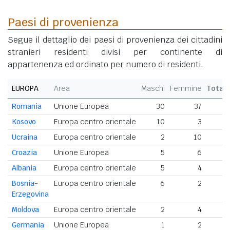
Paesi di provenienza
Segue il dettaglio dei paesi di provenienza dei cittadini
stranieri residenti divisi per continente di
appartenenza ed ordinato per numero di residenti.
EUROPA
Area
Maschi
Femmine
Total
Romania
Unione Europea
30
37
6
Kosovo
Europa centro orientale
10
3
1
Ucraina
Europa centro orientale
2
10
1
Croazia
Unione Europea
5
6
1
Albania
Europa centro orientale
5
4
Bosnia-
Europa centro orientale
6
2
Erzegovina
Moldova
Europa centro orientale
2
4
Germania
Unione Europea
1
2