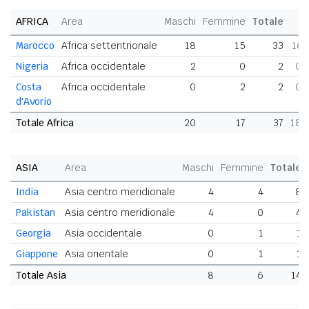
AFRICA
Area
Maschi
Femmine
Totale
Marocco
Africa settentrionale
18
15
33
16,
Nigeria
Africa occidentale
2
0
2
0,
Costa
Africa occidentale
0
2
2
0,
d'Avorio
Totale Africa
20
17
37
18,
ASIA
Area
Maschi
Femmine
Totale
India
Asia centro meridionale
4
4
8
Pakistan
Asia centro meridionale
4
0
4
Georgia
Asia occidentale
0
1
1
Giappone
Asia orientale
0
1
1
Totale Asia
8
6
14