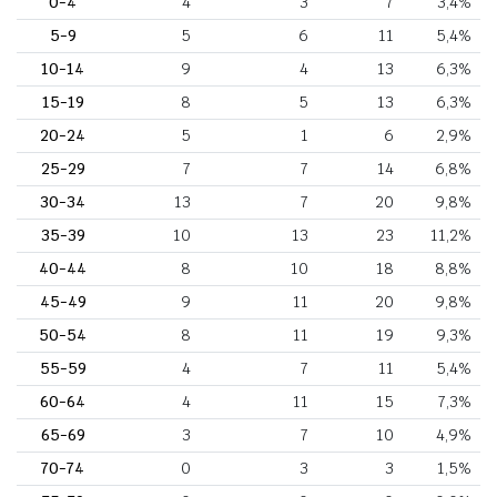
0-4
4
3
7
3,4%
5-9
5
6
11
5,4%
10-14
9
4
13
6,3%
15-19
8
5
13
6,3%
20-24
5
1
6
2,9%
25-29
7
7
14
6,8%
30-34
13
7
20
9,8%
35-39
10
13
23
11,2%
40-44
8
10
18
8,8%
45-49
9
11
20
9,8%
50-54
8
11
19
9,3%
55-59
4
7
11
5,4%
60-64
4
11
15
7,3%
65-69
3
7
10
4,9%
70-74
0
3
3
1,5%