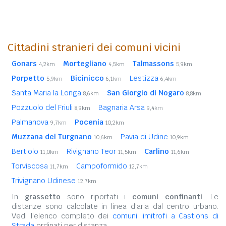
Cittadini stranieri dei comuni vicini
Gonars
Mortegliano
Talmassons
4,2km
4,5km
5,9km
Porpetto
Bicinicco
Lestizza
5,9km
6,1km
6,4km
Santa Maria la Longa
San Giorgio di Nogaro
8,6km
8,8km
Pozzuolo del Friuli
Bagnaria Arsa
8,9km
9,4km
Palmanova
Pocenia
9,7km
10,2km
Muzzana del Turgnano
Pavia di Udine
10,6km
10,9km
Bertiolo
Rivignano Teor
Carlino
11,0km
11,5km
11,6km
Torviscosa
Campoformido
11,7km
12,7km
Trivignano Udinese
12,7km
In
grassetto
sono riportati i
comuni confinanti
. Le
distanze sono calcolate in linea d'aria dal centro urbano.
Vedi l'elenco completo dei
comuni limitrofi a Castions di
Strada
ordinati per distanza.