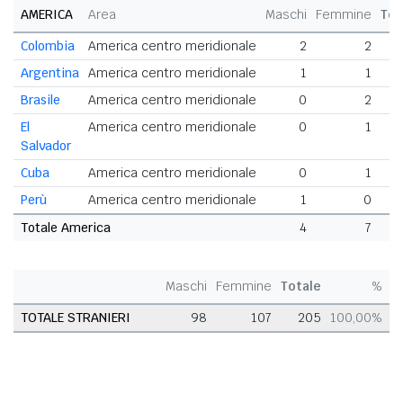
AMERICA
Area
Maschi
Femmine
Tot
Colombia
America centro meridionale
2
2
Argentina
America centro meridionale
1
1
Brasile
America centro meridionale
0
2
El
America centro meridionale
0
1
Salvador
Cuba
America centro meridionale
0
1
Perù
America centro meridionale
1
0
Totale America
4
7
Maschi
Femmine
Totale
%
TOTALE STRANIERI
98
107
205
100,00%