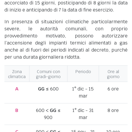
accorciato di 15 giorni, posticipando di 8 giorni la data
di inizio e anticipando di 7 la data di fine esercizio.
In presenza di situazioni climatiche particolarmente
severe, le autorità comunali, con proprio
provvedimento motivato, possono autorizzare
l’accensione degli impianti termici alimentati a gas
anche al di fuori dei periodi indicati al decreto, purché
per una durata giornaliera ridotta.
Zona
Comuni con
Periodo
Ore al
climatica
gradi-giorno
giorno
A
GG
≤ 600
1° dic - 15
6 ore
mar
B
600 <
GG
≤
1° dic - 31
8 ore
900
mar
C
900 <
GG
≤
15 nov - 31
10 ore