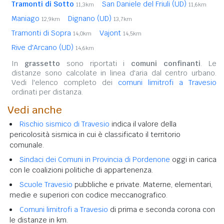
Tramonti di Sotto
San Daniele del Friuli (UD)
11,3km
11,6km
Maniago
Dignano (UD)
12,9km
13,7km
Tramonti di Sopra
Vajont
14,0km
14,5km
Rive d'Arcano (UD)
14,6km
In
grassetto
sono riportati i
comuni confinanti
. Le
distanze sono calcolate in linea d'aria dal centro urbano.
Vedi l'elenco completo dei
comuni limitrofi a Travesio
ordinati per distanza.
Vedi anche
Rischio sismico di Travesio
indica il valore della
pericolosità sismica in cui è classificato il territorio
comunale.
Sindaci dei Comuni in Provincia di Pordenone
oggi in carica
con le coalizioni politiche di appartenenza.
Scuole Travesio
pubbliche e private. Materne, elementari,
medie e superiori con codice meccanografico.
Comuni limitrofi a Travesio
di prima e seconda corona con
le distanze in km.