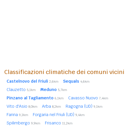
Classificazioni climatiche dei comuni vicini
Castelnovo del Friuli
Sequals
2,6km
4,6km
Clauzetto
Meduno
5,1km
5,7km
Pinzano al Tagliamento
Cavasso Nuovo
6,1km
7,4km
Vito d'Asio
Arba
Ragogna (UD)
8,0km
8,2km
9,1km
Fanna
Forgaria nel Friuli (UD)
9,3km
9,4km
Spilimbergo
Frisanco
9,9km
11,2km