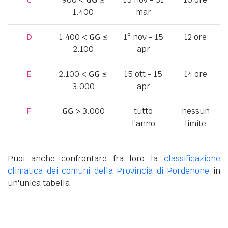
1.400
mar
D
1.400 <
GG
≤
1° nov - 15
12 ore
2.100
apr
E
2.100 <
GG
≤
15 ott - 15
14 ore
3.000
apr
F
GG
> 3.000
tutto
nessun
l'anno
limite
Puoi anche confrontare fra loro la
classificazione
climatica dei comuni della Provincia di Pordenone
in
un'unica tabella.