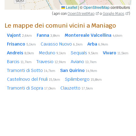
Leaflet
|
©
OpenStreetMap
contributors
(apri con
OpenStreetMap
o
Google Maps
)
Le mappe dei comuni vicini a Maniago
Vajont
Fanna
Montereale Valcellina
2,6km
3,8km
4,6km
Frisanco
Cavasso Nuovo
Arba
5,1km
6,1km
6,9km
Andreis
Meduno
Sequals
Vivaro
8,0km
9,1km
9,5km
11,5km
Barcis
Travesio
Aviano
11,7km
12,9km
13,7km
Tramonti di Sotto
San Quirino
14,7km
14,9km
Castelnovo del Friuli
Spilimbergo
15,5km
15,8km
Tramonti di Sopra
Clauzetto
17,0km
17,5km
Pinzano al Tagliamento
18,5km
In
grassetto
sono riportati i
comuni confinanti
. Le
distanze sono calcolate in linea d'aria dal centro urbano.
Vedi l'elenco completo dei
comuni limitrofi a Maniago
ordinati per distanza.