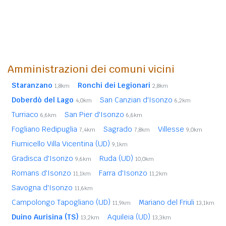
Amministrazioni dei comuni vicini
Staranzano
Ronchi dei Legionari
1,8km
2,8km
Doberdò del Lago
San Canzian d'Isonzo
4,0km
6,2km
Turriaco
San Pier d'Isonzo
6,6km
6,6km
Fogliano Redipuglia
Sagrado
Villesse
7,4km
7,8km
9,0km
Fiumicello Villa Vicentina (UD)
9,1km
Gradisca d'Isonzo
Ruda (UD)
9,6km
10,0km
Romans d'Isonzo
Farra d'Isonzo
11,1km
11,2km
Savogna d'Isonzo
11,6km
Campolongo Tapogliano (UD)
Mariano del Friuli
11,9km
13,1km
Duino Aurisina (TS)
Aquileia (UD)
13,2km
13,3km