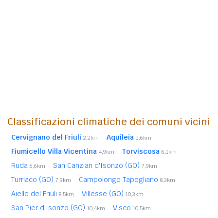
Classificazioni climatiche dei comuni vicini
Cervignano del Friuli
Aquileia
2,2km
3,6km
Fiumicello Villa Vicentina
Torviscosa
4,9km
6,1km
Ruda
San Canzian d'Isonzo (GO)
6,6km
7,9km
Turriaco (GO)
Campolongo Tapogliano
7,9km
8,3km
Aiello del Friuli
Villesse (GO)
8,5km
10,3km
San Pier d'Isonzo (GO)
Visco
10,4km
10,5km