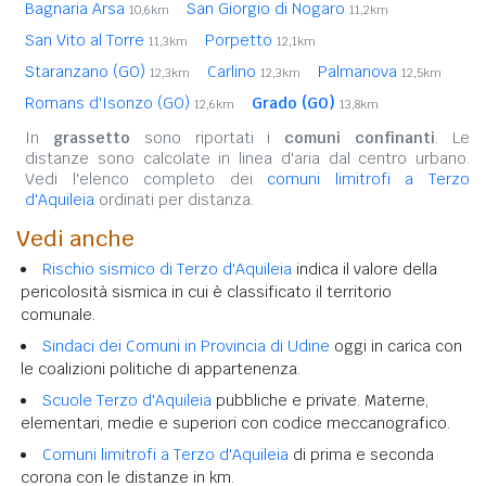
Bagnaria Arsa
San Giorgio di Nogaro
10,6km
11,2km
San Vito al Torre
Porpetto
11,3km
12,1km
Staranzano (GO)
Carlino
Palmanova
12,3km
12,3km
12,5km
Romans d'Isonzo (GO)
Grado (GO)
12,6km
13,8km
In
grassetto
sono riportati i
comuni confinanti
. Le
distanze sono calcolate in linea d'aria dal centro urbano.
Vedi l'elenco completo dei
comuni limitrofi a Terzo
d'Aquileia
ordinati per distanza.
Vedi anche
Rischio sismico di Terzo d'Aquileia
indica il valore della
pericolosità sismica in cui è classificato il territorio
comunale.
Sindaci dei Comuni in Provincia di Udine
oggi in carica con
le coalizioni politiche di appartenenza.
Scuole Terzo d'Aquileia
pubbliche e private. Materne,
elementari, medie e superiori con codice meccanografico.
Comuni limitrofi a Terzo d'Aquileia
di prima e seconda
corona con le distanze in km.