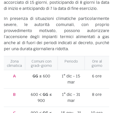
accorciato di 15 giorni, posticipando di 8 giorni la data
di inizio e anticipando di 7 la data di fine esercizio.
In presenza di situazioni climatiche particolarmente
severe, le autorità comunali, con proprio
provvedimento motivato, possono autorizzare
l’accensione degli impianti termici alimentati a gas
anche al di fuori dei periodi indicati al decreto, purché
per una durata giornaliera ridotta.
Zona
Comuni con
Periodo
Ore al
climatica
gradi-giorno
giorno
A
GG
≤ 600
1° dic - 15
6 ore
mar
B
600 <
GG
≤
1° dic - 31
8 ore
900
mar
C
900 <
GG
≤
15 nov - 31
10 ore