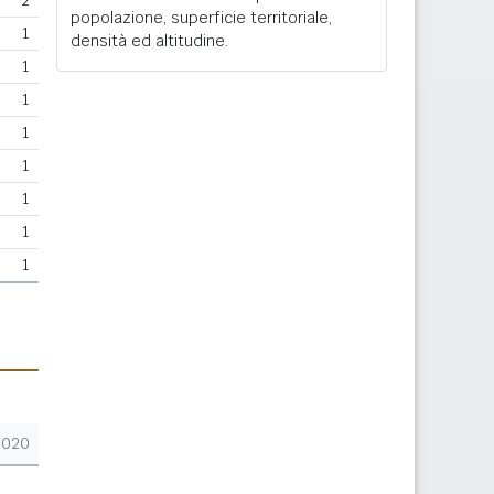
2
popolazione, superficie territoriale,
1
densità ed altitudine.
1
1
1
1
1
1
1
2020