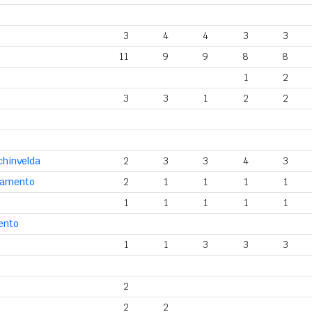
3
4
4
3
3
11
9
9
8
8
1
2
3
3
1
2
2
chinvelda
2
3
3
4
3
liamento
2
1
1
1
1
1
1
1
1
1
ento
1
1
3
3
3
2
2
2