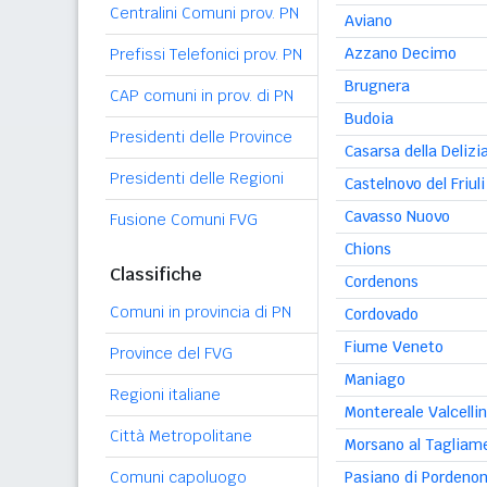
Centralini Comuni prov. PN
Aviano
Azzano Decimo
Prefissi Telefonici prov. PN
Brugnera
CAP comuni in prov. di PN
Budoia
Presidenti delle Province
Casarsa della Delizi
Presidenti delle Regioni
Castelnovo del Friuli
Cavasso Nuovo
Fusione Comuni FVG
Chions
Classifiche
Cordenons
Comuni in provincia di PN
Cordovado
Fiume Veneto
Province del FVG
Maniago
Regioni italiane
Montereale Valcelli
Città Metropolitane
Morsano al Tagliam
Comuni capoluogo
Pasiano di Pordeno