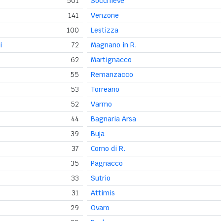
501
Socchieve
141
Venzone
100
Lestizza
i
72
Magnano in R.
62
Martignacco
55
Remanzacco
53
Torreano
52
Varmo
44
Bagnaria Arsa
39
Buja
37
Corno di R.
35
Pagnacco
33
Sutrio
31
Attimis
29
Ovaro