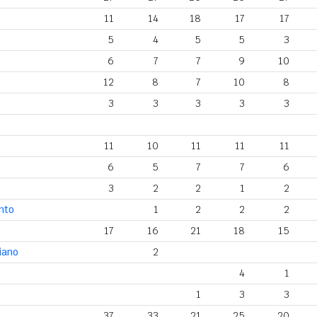
11
14
18
17
17
5
4
5
5
3
6
7
7
9
10
12
8
7
10
8
3
3
3
3
3
11
10
11
11
11
6
5
7
7
6
3
2
2
1
2
nto
1
2
2
2
17
16
21
18
15
iano
2
4
1
1
3
3
37
33
21
25
20