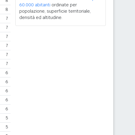
8
60.000 abitanti
ordinate per
8
popolazione, superficie territoriale,
densità ed altitudine.
7
7
7
7
7
7
6
6
6
6
6
5
5