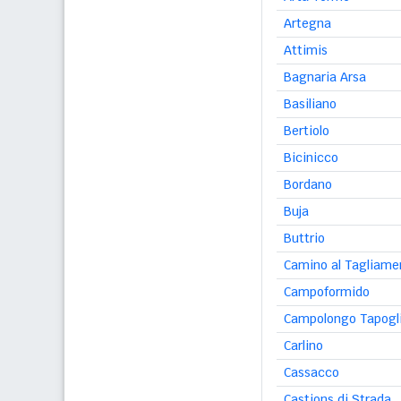
Artegna
Attimis
Bagnaria Arsa
Basiliano
Bertiolo
Bicinicco
Bordano
Buja
Buttrio
Camino al Tagliame
Campoformido
Campolongo Tapogl
Carlino
Cassacco
Castions di Strada