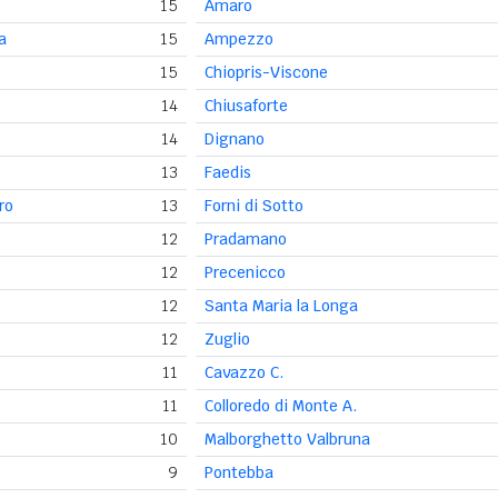
15
Amaro
a
15
Ampezzo
15
Chiopris-Viscone
14
Chiusaforte
14
Dignano
13
Faedis
ro
13
Forni di Sotto
12
Pradamano
12
Precenicco
12
Santa Maria la Longa
12
Zuglio
11
Cavazzo C.
11
Colloredo di Monte A.
10
Malborghetto Valbruna
9
Pontebba