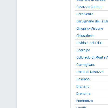
Cavazzo Carnico
Cercivento
Cervignano del Friuli
Chiopris-Viscone
Chiusaforte
Cividale del Friuli
Codroipo
Colloredo di Monte 
Comeglians
Corno di Rosazzo
Coseano
Dignano
Drenchia
Enemonzo
Faedis