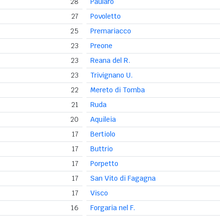
28
Paularo
27
Povoletto
25
Premariacco
23
Preone
23
Reana del R.
23
Trivignano U.
22
Mereto di Tomba
21
Ruda
20
Aquileia
17
Bertiolo
17
Buttrio
17
Porpetto
17
San Vito di Fagagna
17
Visco
16
Forgaria nel F.