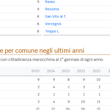
9
Raveo
9
Resiutta
8
San Vito al T.
8
Verzegnis
8
Treppo L.
e per comune negli ultimi anni
i con cittadinanza marocchina al 1° gennaio di ogni anno.
2025
2024
2023
2022
2021
9
9
8
9
10
2
4
1
3
2
2
1
1
1
1
3
4
9
10
11
27
27
26
26
27