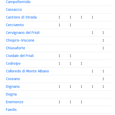
Campoformido
Cassacco
Castions di Strada
1
1
1
1
Cercivento
1
1
Cervignano del Friuli
1
1
Chiopris-Viscone
1
Chiusaforte
1
Cividale del Friuli
1
1
Codroipo
1
1
1
Colloredo di Monte Albano
1
1
Coseano
1
Dignano
1
1
1
1
1
Dogna
Enemonzo
1
1
1
Faedis