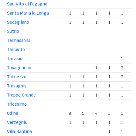
San Vito di Fagagna
Santa Maria la Longa
1
1
1
1
1
Sedegliano
1
1
1
1
1
Sutrio
Talmassons
Tarcento
Tarvisio
1
Tavagnacco
1
1
2
Tolmezzo
1
1
1
1
2
Trasaghis
1
1
1
1
1
Treppo Grande
1
1
1
1
1
Tricesimo
Udine
8
5
4
3
6
Verzegnis
1
1
1
1
1
Villa Santina
1
1