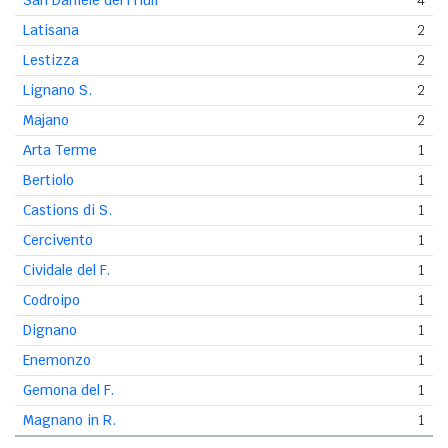
Latisana
2
Lestizza
2
Lignano S.
2
Majano
2
Arta Terme
1
Bertiolo
1
Castions di S.
1
Cercivento
1
Cividale del F.
1
Codroipo
1
Dignano
1
Enemonzo
1
Gemona del F.
1
Magnano in R.
1