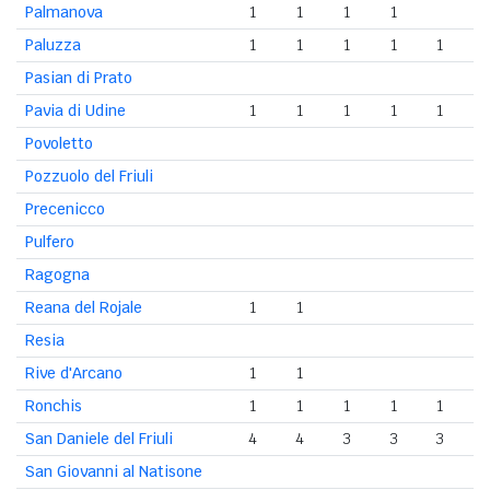
Palmanova
1
1
1
1
Paluzza
1
1
1
1
1
Pasian di Prato
Pavia di Udine
1
1
1
1
1
Povoletto
Pozzuolo del Friuli
Precenicco
Pulfero
Ragogna
Reana del Rojale
1
1
Resia
Rive d'Arcano
1
1
Ronchis
1
1
1
1
1
San Daniele del Friuli
4
4
3
3
3
San Giovanni al Natisone