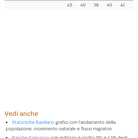
45
40
38
40
41
4
Vedi anche
Statistiche Basiliano
grafici con l'andamento della
popolazione, movimento naturale e flussi migratori.
Banche Pagnacco
con indirizzo e codici ABI e CAB degli