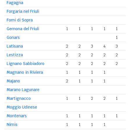
Fagagna
Forgaria nel Friuli
Forni di Sopra
Gemona del Friuli
1
1
1
1
1
Gonars
1
Latisana
2
2
3
4
3
Lestizza
2
2
2
2
2
Lignano Sabbiadoro
2
2
2
2
2
Magnano in Riviera
1
1
1
1
Majano
2
1
1
1
Marano Lagunare
Martignacco
1
1
2
2
1
Moggio Udinese
Montenars
1
1
1
1
1
Nimis
1
1
1
1