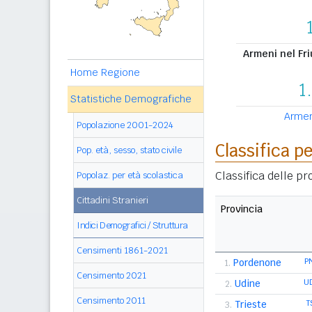
Armeni nel Fri
Home Regione
1
Statistiche Demografiche
Armeni
Popolazione 2001-2024
Classifica p
Pop. età, sesso, stato civile
Classifica delle p
Popolaz. per età scolastica
Cittadini Stranieri
Provincia
Indici Demografici / Struttura
Censimenti 1861-2021
Pordenone
P
1.
Censimento 2021
Udine
U
2.
Censimento 2011
Trieste
T
3.