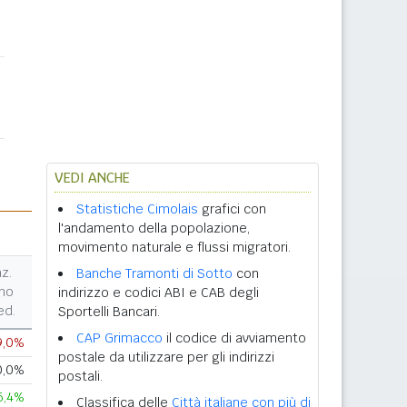
VEDI ANCHE
Statistiche Cimolais
grafici con
l'andamento della popolazione,
movimento naturale e flussi migratori.
az.
Banche Tramonti di Sotto
con
no
indirizzo e codici ABI e CAB degli
ed.
Sportelli Bancari.
CAP Grimacco
il codice di avviamento
9,0%
postale da utilizzare per gli indirizzi
0,0%
postali.
5,4%
Classifica delle
Città italiane con più di