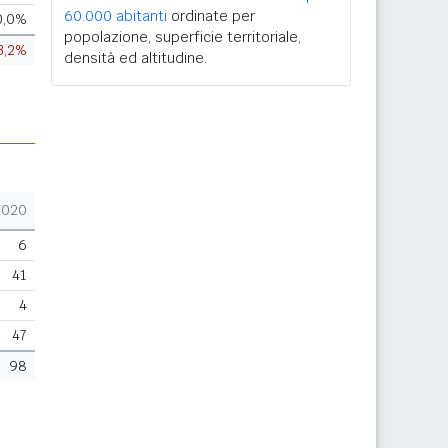
60.000 abitanti
ordinate per
0,0%
popolazione, superficie territoriale,
3,2%
densità ed altitudine.
2020
6
41
4
47
98