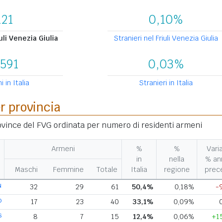
121
0,10%
uli Venezia Giulia
Stranieri nel Friuli Venezia Giulia
.591
0,03%
 in Italia
Stranieri in Italia
er provincia
rovince del FVG ordinata per numero di residenti armeni
Armeni
%
%
Vari
in
nella
% an
Maschi
Femmine
Totale
Italia
regione
prec
N
32
29
61
50,4%
0,18%
-
D
17
23
40
33,1%
0,09%
S
8
7
15
12,4%
0,06%
+1