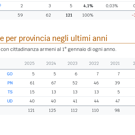
O
2
3
5
4,1%
0,03%
59
62
121
100%
-
e per provincia negli ultimi anni
i con cittadinanza armeni al 1° gennaio di ogni anno.
2025
2024
2023
2022
2021
GO
5
5
6
7
7
PN
61
67
52
46
39
TS
15
13
13
13
5
UD
40
40
41
44
47
121
125
112
110
98