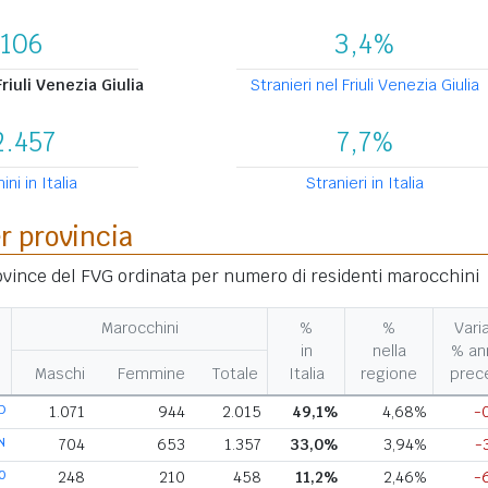
.106
3,4%
riuli Venezia Giulia
Stranieri nel Friuli Venezia Giulia
2.457
7,7%
ni in Italia
Stranieri in Italia
er provincia
rovince del FVG ordinata per numero di residenti marocchini
Marocchini
%
%
Vari
in
nella
% an
Maschi
Femmine
Totale
Italia
regione
prec
D
1.071
944
2.015
49,1%
4,68%
-
N
704
653
1.357
33,0%
3,94%
-
O
248
210
458
11,2%
2,46%
-