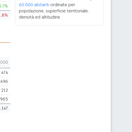
60.000 abitanti
ordinate per
5,7%
popolazione, superficie territoriale,
1,8%
densità ed altitudine.
2020
474
.496
212
.965
4.147