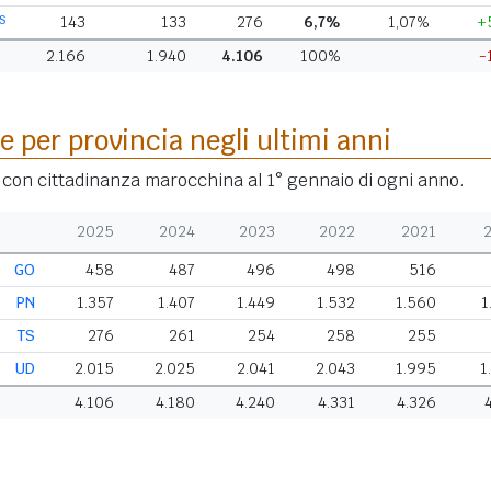
S
143
133
276
6,7%
1,07%
+
2.166
1.940
4.106
100%
-
e per provincia negli ultimi anni
i con cittadinanza marocchina al 1° gennaio di ogni anno.
2025
2024
2023
2022
2021
GO
458
487
496
498
516
PN
1.357
1.407
1.449
1.532
1.560
1
TS
276
261
254
258
255
UD
2.015
2.025
2.041
2.043
1.995
1
4.106
4.180
4.240
4.331
4.326