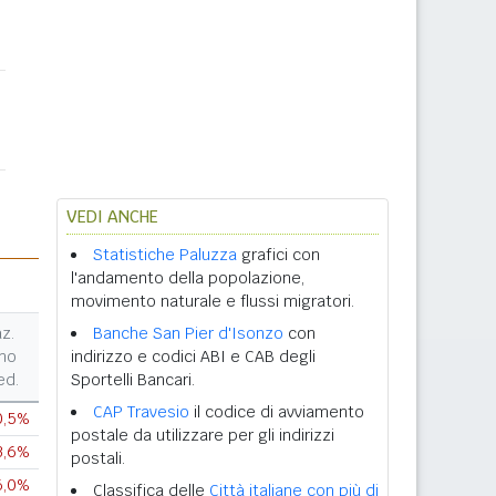
VEDI ANCHE
Statistiche Paluzza
grafici con
l'andamento della popolazione,
movimento naturale e flussi migratori.
az.
Banche San Pier d'Isonzo
con
no
indirizzo e codici ABI e CAB degli
ed.
Sportelli Bancari.
CAP Travesio
il codice di avviamento
0,5%
postale da utilizzare per gli indirizzi
3,6%
postali.
6,0%
Classifica delle
Città italiane con più di