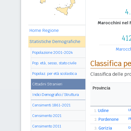
4
Marocchini nel F
Home Regione
41
Statistiche Demografiche
Marocchi
Popolazione 2001-2024
Classifica p
Pop. età, sesso, stato civile
Classifica delle p
Popolaz. per età scolastica
Cittadini Stranieri
Provincia
Indici Demografici / Struttura
Censimenti 1861-2021
Udine
U
1.
Censimento 2021
Pordenone
P
2.
Censimento 2011
Gorizia
G
3.