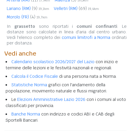
17,9km
19,0km
Lariano (RM)
(9)
Velletri (RM)
(69)
19,1km
19,4km
Morolo (FR)
(4)
19,7km
In
grassetto
sono riportati i
comuni confinanti
. Le
distanze sono calcolate in linea d'aria dal centro urbano.
Vedi l'elenco completo dei
comuni limitrofi a Norma
ordinati
per distanza.
Vedi anche
Calendario scolastico 2026/2027 del Lazio
con inizio e
termine delle lezioni e le festività nazionali e regionali.
Calcola il Codice Fiscale
di una persona nata a Norma.
Statistiche Norma
grafici con l'andamento della
popolazione, movimento naturale e flussi migratori.
Le
Elezioni Amministrative Lazio 2026
con i comuni al voto
classificati per provincia.
Banche Norma
con indirizzo e codici ABI e CAB degli
Sportelli Bancari.