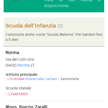
disposizione.
Scuola dell'Infanzia
(2)
Conosciuta anche come "Scuola Materna". Per bambini fino
a 5 anni.
Norma
Via dei Colli Snc
04010
Norma
LT
Istituto principale:
Donna Lelia Caetani
- Sermoneta
LTIC833004
Scuola statale
»
LTAA833055
Mons. Boezio Zaralli