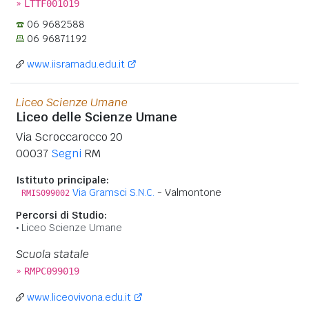
»
LTTF001019
06 9682588
06 96871192
www.iisramadu.edu.it
Liceo Scienze Umane
Liceo delle Scienze Umane
Via Scroccarocco 20
00037
Segni
RM
Istituto principale:
Via Gramsci S.N.C.
- Valmontone
RMIS099002
Percorsi di Studio:
Liceo Scienze Umane
Scuola statale
»
RMPC099019
www.liceovivona.edu.it