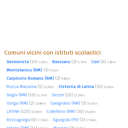
Comuni vicini con istituti scolastici
Sermoneta
(10)
Bassiano
(3)
Cori
(6)
4,5km
6,7km
7,8km
Montelanico (RM)
(3)
9,1km
Carpineto Romano (RM)
(3)
9,8km
Rocca Massima
(1)
Cisterna di Latina
(32)
11,0km
11,6km
Segni (RM)
(10)
Sezze
(25)
11,7km
12,3km
Gorga (RM)
(2)
Gavignano (RM)
(3)
13,8km
14,1km
LATINA
(125)
Colleferro (RM)
(30)
15,0km
15,6km
Roccagorga
(6)
Sgurgola (FR)
(3)
17,0km
17,5km
Artena (RM)
(11)
Maenza
(3)