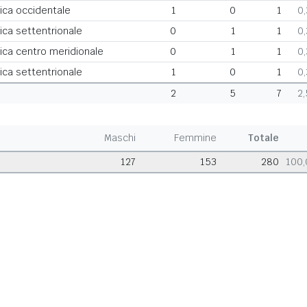
rica occidentale
1
0
1
0
rica settentrionale
0
1
1
0
rica centro meridionale
0
1
1
0
rica settentrionale
1
0
1
0
2
5
7
2
Maschi
Femmine
Totale
127
153
280
100