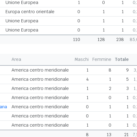
Unione Europea
1
0
1
0
Europa centro orientale
0
1
1
0
Unione Europea
0
1
1
0
Unione Europea
0
1
1
0
110
128
238
85
Area
Maschi
Femmine
Totale
America centro meridionale
1
8
9
3
America centro meridionale
4
1
5
1
America centro meridionale
1
2
3
1
America centro meridionale
1
0
1
0
cana
America centro meridionale
0
1
1
0
America centro meridionale
0
1
1
0
America centro meridionale
1
0
1
0
8
13
21
7