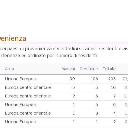
venienza
dei paesi di provenienza dei cittadini stranieri residenti divis
rtenenza ed ordinato per numero di residenti.
Area
Maschi
Femmine
Totale
Unione Europea
99
106
205
73
Europa centro orientale
5
5
10
3
Europa centro orientale
2
5
7
2
Unione Europea
1
5
6
2
Europa centro orientale
1
3
4
1
Unione Europea
1
1
2
0