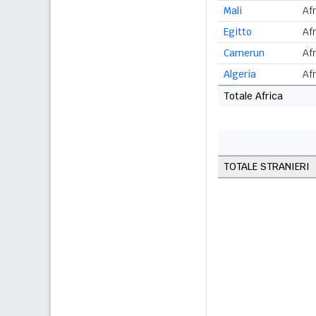
Mali
Af
Egitto
Af
Camerun
Af
Algeria
Af
Totale Africa
TOTALE STRANIERI