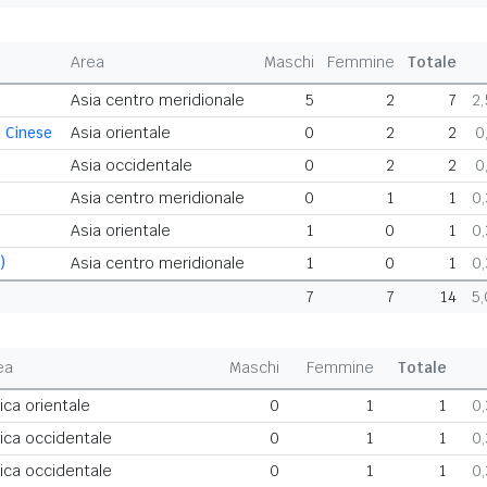
Area
Maschi
Femmine
Totale
Asia centro meridionale
5
2
7
2
 Cinese
Asia orientale
0
2
2
0
Asia occidentale
0
2
2
0
Asia centro meridionale
0
1
1
0
Asia orientale
1
0
1
0
)
Asia centro meridionale
1
0
1
0
7
7
14
5
ea
Maschi
Femmine
Totale
ica orientale
0
1
1
0
rica occidentale
0
1
1
0
rica occidentale
0
1
1
0