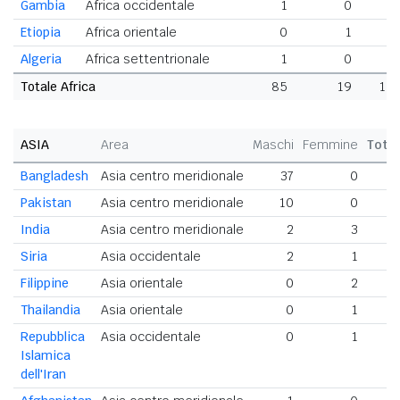
Gambia
Africa occidentale
1
0
Etiopia
Africa orientale
0
1
Algeria
Africa settentrionale
1
0
Totale Africa
85
19
10
ASIA
Area
Maschi
Femmine
Tota
Bangladesh
Asia centro meridionale
37
0
Pakistan
Asia centro meridionale
10
0
India
Asia centro meridionale
2
3
Siria
Asia occidentale
2
1
Filippine
Asia orientale
0
2
Thailandia
Asia orientale
0
1
Repubblica
Asia occidentale
0
1
Islamica
dell'Iran