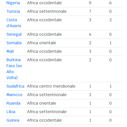
Nigeria
Africa occidentale
9
6
1
Tunisia
Africa settentrionale
7
0
Costa
Africa occidentale
3
2
d'Avorio
Senegal
Africa occidentale
4
0
Somalia
Africa orientale
2
1
Mali
Africa occidentale
3
0
Burkina
Africa occidentale
2
0
Faso (ex
Alto
Volta)
Sudafrica
Africa centro meridionale
1
1
Marocco
Africa settentrionale
2
0
Ruanda
Africa orientale
1
0
Libia
Africa settentrionale
1
0
Guinea
Africa occidentale
1
0