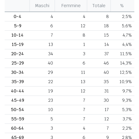
Maschi
Femmine
Totale
%
0-4
4
4
8
2,5%
5-9
6
12
18
5,6%
10-14
7
8
15
4,7%
15-19
13
1
14
4,4%
20-24
34
3
37
11,5%
25-29
40
6
46
14,3%
30-34
29
11
40
12,5%
35-39
22
13
35
10,9%
40-44
19
12
31
9,7%
45-49
23
7
30
9,3%
50-54
10
7
17
5,3%
55-59
5
7
12
3,7%
60-64
3
4
7
2,2%
65-69
3
6
9
2,8%