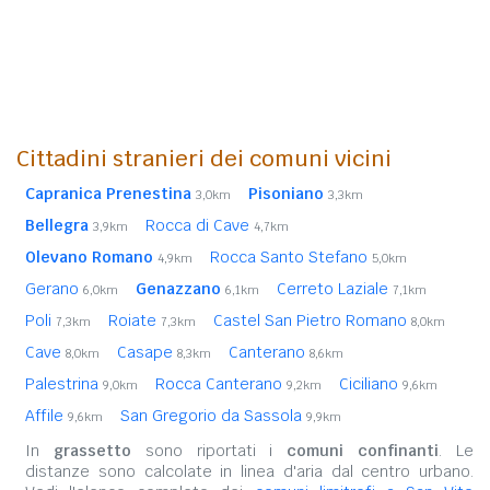
Cittadini stranieri dei comuni vicini
Capranica Prenestina
Pisoniano
3,0km
3,3km
Bellegra
Rocca di Cave
3,9km
4,7km
Olevano Romano
Rocca Santo Stefano
4,9km
5,0km
Gerano
Genazzano
Cerreto Laziale
6,0km
6,1km
7,1km
Poli
Roiate
Castel San Pietro Romano
7,3km
7,3km
8,0km
Cave
Casape
Canterano
8,0km
8,3km
8,6km
Palestrina
Rocca Canterano
Ciciliano
9,0km
9,2km
9,6km
Affile
San Gregorio da Sassola
9,6km
9,9km
In
grassetto
sono riportati i
comuni confinanti
. Le
distanze sono calcolate in linea d'aria dal centro urbano.