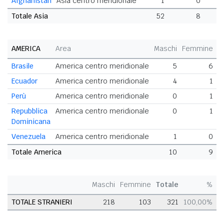
Afghanistan
Asia centro meridionale
1
0
Totale Asia
52
8
6
AMERICA
Area
Maschi
Femmine
T
Brasile
America centro meridionale
5
6
Ecuador
America centro meridionale
4
1
Perù
America centro meridionale
0
1
Repubblica
America centro meridionale
0
1
Dominicana
Venezuela
America centro meridionale
1
0
Totale America
10
9
Maschi
Femmine
Totale
%
TOTALE STRANIERI
218
103
321
100,00%