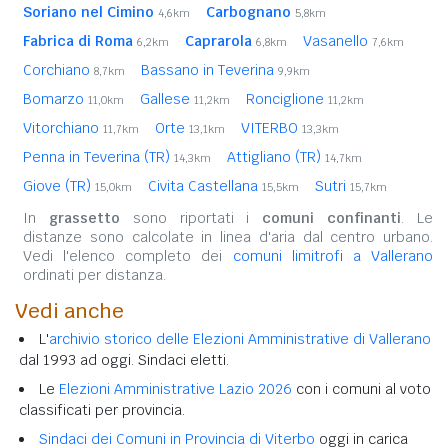
Soriano nel Cimino
Carbognano
4,6km
5,8km
Fabrica di Roma
Caprarola
Vasanello
6,2km
6,8km
7,6km
Corchiano
Bassano in Teverina
8,7km
9,9km
Bomarzo
Gallese
Ronciglione
11,0km
11,2km
11,2km
Vitorchiano
Orte
VITERBO
11,7km
13,1km
13,3km
Penna in Teverina (TR)
Attigliano (TR)
14,3km
14,7km
Giove (TR)
Civita Castellana
Sutri
15,0km
15,5km
15,7km
In
grassetto
sono riportati i
comuni confinanti
. Le
distanze sono calcolate in linea d'aria dal centro urbano.
Vedi l'elenco completo dei
comuni limitrofi a Vallerano
ordinati per distanza.
Vedi anche
L'
archivio storico delle Elezioni Amministrative di Vallerano
dal 1993 ad oggi. Sindaci eletti.
Le
Elezioni Amministrative Lazio 2026
con i comuni al voto
classificati per provincia.
Sindaci dei Comuni in Provincia di Viterbo
oggi in carica