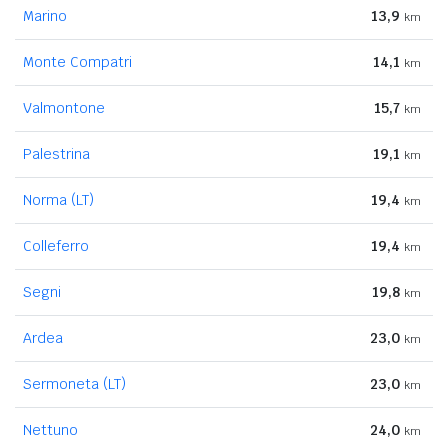
Marino
13,9
km
Monte Compatri
14,1
km
Valmontone
15,7
km
Palestrina
19,1
km
Norma (LT)
19,4
km
Colleferro
19,4
km
Segni
19,8
km
Ardea
23,0
km
Sermoneta (LT)
23,0
km
Nettuno
24,0
km