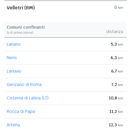
Velletri (RM)
0
km
Comuni confinanti
distanza
(o di prima corona)
Lariano
5,3
km
Nemi
6,3
km
Lanuvio
6,7
km
Genzano di Roma
7,2
km
Cisterna di Latina (LT)
10,8
km
Rocca di Papa
11,2
km
Artena
12,3
km