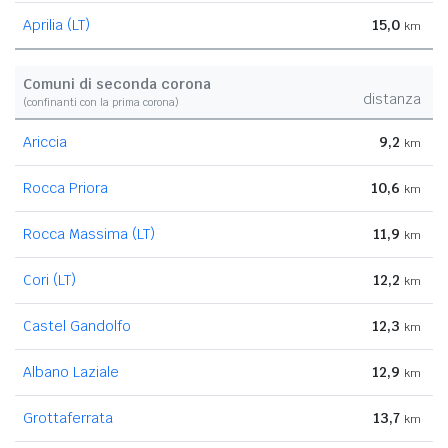
Aprilia (LT)
15,0
km
Comuni di seconda corona
distanza
(confinanti con la prima corona)
Ariccia
9,2
km
Rocca Priora
10,6
km
Rocca Massima (LT)
11,9
km
Cori (LT)
12,2
km
Castel Gandolfo
12,3
km
Albano Laziale
12,9
km
Grottaferrata
13,7
km