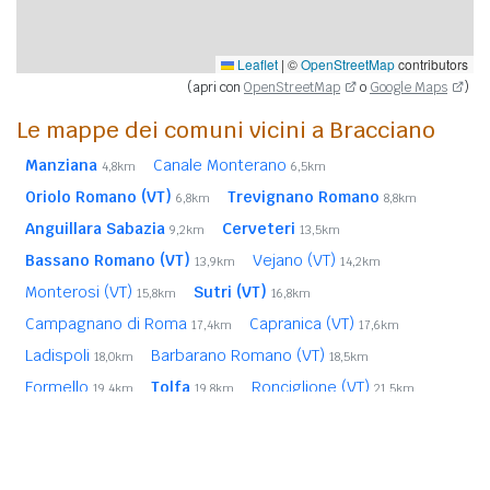
Leaflet
|
©
OpenStreetMap
contributors
(apri con
OpenStreetMap
o
Google Maps
)
Le mappe dei comuni vicini a Bracciano
Manziana
Canale Monterano
4,8km
6,5km
Oriolo Romano (VT)
Trevignano Romano
6,8km
8,8km
Anguillara Sabazia
Cerveteri
9,2km
13,5km
Bassano Romano (VT)
Vejano (VT)
13,9km
14,2km
Monterosi (VT)
Sutri (VT)
15,8km
16,8km
Campagnano di Roma
Capranica (VT)
17,4km
17,6km
Ladispoli
Barbarano Romano (VT)
18,0km
18,5km
Formello
Tolfa
Ronciglione (VT)
19,4km
19,8km
21,5km
Nepi (VT)
Villa San Giovanni in Tuscia (VT)
21,7km
21,9km
Blera (VT)
22,1km
In
grassetto
sono riportati i
comuni confinanti
. Le