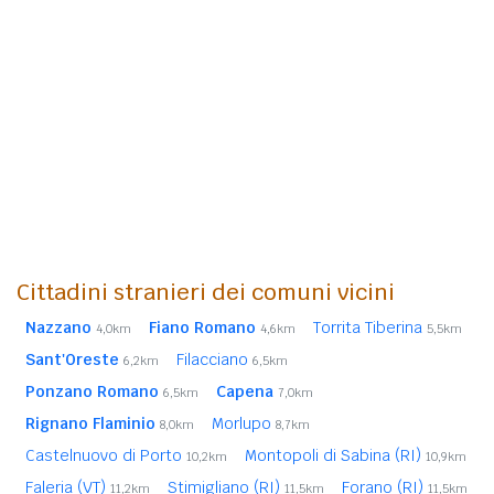
Cittadini stranieri dei comuni vicini
Nazzano
Fiano Romano
Torrita Tiberina
4,0km
4,6km
5,5km
Sant'Oreste
Filacciano
6,2km
6,5km
Ponzano Romano
Capena
6,5km
7,0km
Rignano Flaminio
Morlupo
8,0km
8,7km
Castelnuovo di Porto
Montopoli di Sabina (RI)
10,2km
10,9km
Faleria (VT)
Stimigliano (RI)
Forano (RI)
11,2km
11,5km
11,5km