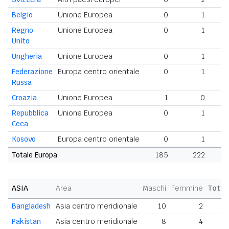
Belgio
Unione Europea
0
1
Regno
Unione Europea
0
1
Unito
Ungheria
Unione Europea
0
1
Federazione
Europa centro orientale
0
1
Russa
Croazia
Unione Europea
1
0
Repubblica
Unione Europea
0
1
Ceca
Kosovo
Europa centro orientale
0
1
Totale Europa
185
222
4
ASIA
Area
Maschi
Femmine
Total
Bangladesh
Asia centro meridionale
10
2
1
Pakistan
Asia centro meridionale
8
4
1