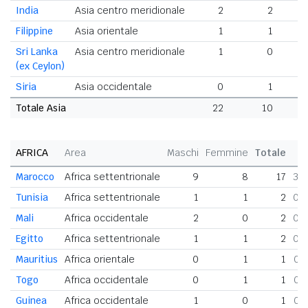
India
Asia centro meridionale
2
2
Filippine
Asia orientale
1
1
Sri Lanka
Asia centro meridionale
1
0
(ex Ceylon)
Siria
Asia occidentale
0
1
Totale Asia
22
10
3
AFRICA
Area
Maschi
Femmine
Totale
Marocco
Africa settentrionale
9
8
17
3,
Tunisia
Africa settentrionale
1
1
2
0,
Mali
Africa occidentale
2
0
2
0,
Egitto
Africa settentrionale
1
1
2
0,
Mauritius
Africa orientale
0
1
1
0,
Togo
Africa occidentale
0
1
1
0,
Guinea
Africa occidentale
1
0
1
0,