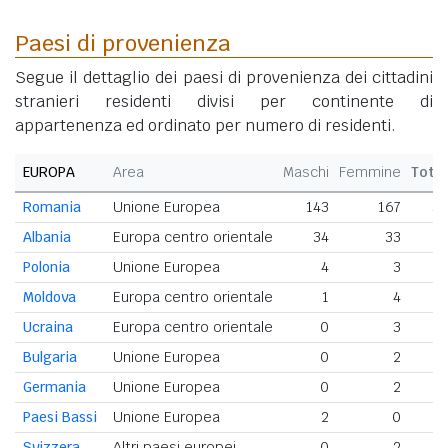
Paesi di provenienza
Segue il dettaglio dei paesi di provenienza dei cittadini
stranieri residenti divisi per continente di
appartenenza ed ordinato per numero di residenti.
EUROPA
Area
Maschi
Femmine
Tota
Romania
Unione Europea
143
167
3
Albania
Europa centro orientale
34
33
Polonia
Unione Europea
4
3
Moldova
Europa centro orientale
1
4
Ucraina
Europa centro orientale
0
3
Bulgaria
Unione Europea
0
2
Germania
Unione Europea
0
2
Paesi Bassi
Unione Europea
2
0
Svizzera
Altri paesi europei
0
2