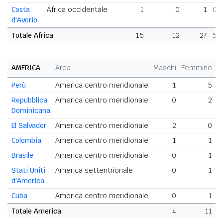
Costa
Africa occidentale
1
0
1
0,
d'Avorio
Totale Africa
15
12
27
5,
AMERICA
Area
Maschi
Femmine
T
Perù
America centro meridionale
1
5
Repubblica
America centro meridionale
0
2
Dominicana
El Salvador
America centro meridionale
2
0
Colombia
America centro meridionale
1
1
Brasile
America centro meridionale
0
1
Stati Uniti
America settentrionale
0
1
d'America
Cuba
America centro meridionale
0
1
Totale America
4
11