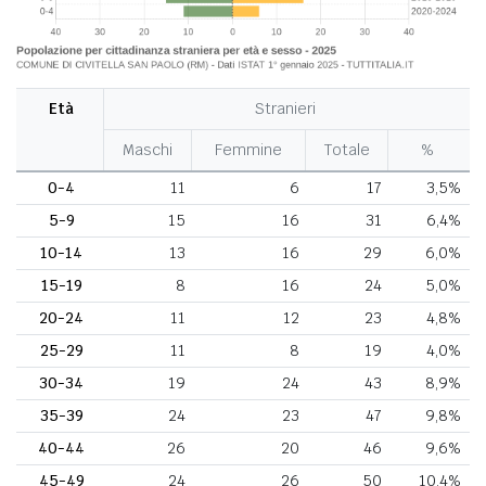
Età
Stranieri
Maschi
Femmine
Totale
%
0-4
11
6
17
3,5%
5-9
15
16
31
6,4%
10-14
13
16
29
6,0%
15-19
8
16
24
5,0%
20-24
11
12
23
4,8%
25-29
11
8
19
4,0%
30-34
19
24
43
8,9%
35-39
24
23
47
9,8%
40-44
26
20
46
9,6%
45-49
24
26
50
10,4%