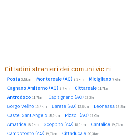
Cittadini stranieri dei comuni vicini
Posta
Montereale (AQ)
Micigliano
3,5km
9,2km
9,6km
Cagnano Amiterno (AQ)
Cittareale
9,7km
11,7km
Antrodoco
Capitignano (AQ)
11,7km
13,3km
Borgo Velino
Barete (AQ)
Leonessa
13,4km
13,8km
15,5km
Castel Sant'Angelo
Pizzoli (AQ)
15,9km
17,0km
Amatrice
Scoppito (AQ)
Cantalice
18,2km
18,3km
19,7km
Campotosto (AQ)
Cittaducale
19,7km
20,3km