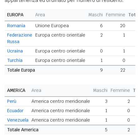
appartenenza ed ordinato per numero di residenti.
EUROPA
Area
Maschi
Femmine
Tota
Romania
Unione Europea
6
20
2
Federazione
Europa centro orientale
2
1
Russa
Ucraina
Europa centro orientale
0
1
Turchia
Europa centro orientale
1
0
Totale Europa
9
22
AMERICA
Area
Maschi
Femmine
To
Perù
America centro meridionale
3
2
Ecuador
America centro meridionale
1
0
Venezuela
America centro meridionale
1
0
Totale America
5
2