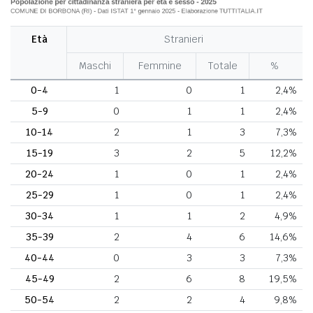
Età
Stranieri
Maschi
Femmine
Totale
%
0-4
1
0
1
2,4%
5-9
0
1
1
2,4%
10-14
2
1
3
7,3%
15-19
3
2
5
12,2%
20-24
1
0
1
2,4%
25-29
1
0
1
2,4%
30-34
1
1
2
4,9%
35-39
2
4
6
14,6%
40-44
0
3
3
7,3%
45-49
2
6
8
19,5%
50-54
2
2
4
9,8%