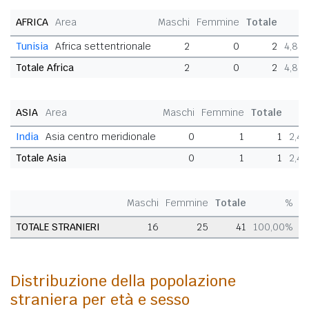
AFRICA
Area
Maschi
Femmine
Totale
Tunisia
Africa settentrionale
2
0
2
4,88
Totale Africa
2
0
2
4,88
ASIA
Area
Maschi
Femmine
Totale
India
Asia centro meridionale
0
1
1
2,4
Totale Asia
0
1
1
2,4
Maschi
Femmine
Totale
%
TOTALE STRANIERI
16
25
41
100,00%
Distribuzione della popolazione
straniera per età e sesso