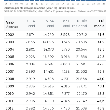
0-14
15-64
65+
Totale
Età
Anno
anni
anni
anni
residenti
media
1° gennaio
2002
2.874
14.240
3.598
20.712
41,6
2003
2.865
14.095
3.675
20.635
41,9
2004
2.801
14.073
3.770
20.644
42,3
2005
2.928
14.692
3.916
21.536
42,3
2006
2.934
14.587
4.060
21.581
42,6
2007
2.893
14.431
4.178
21.502
42,9
2008
2.919
14.706
4.231
21.856
43,0
2009
2.938
14.818
4.315
22.071
43,1
2010
2.942
14.851
4.377
22.170
43,3
2011
2.936
14.830
4.376
22.142
43,5
2012
2.882
14.236
4.420
21.538
43,8