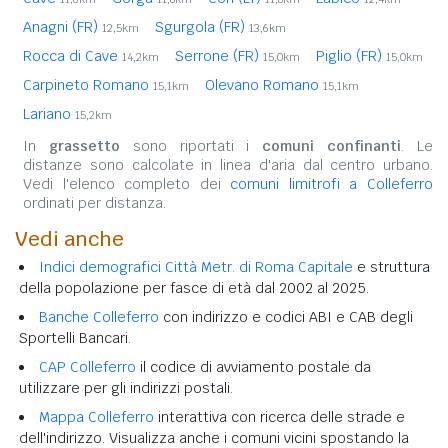
Anagni (FR)
Sgurgola (FR)
12,5km
13,6km
Rocca di Cave
Serrone (FR)
Piglio (FR)
14,2km
15,0km
15,0km
Carpineto Romano
Olevano Romano
15,1km
15,1km
Lariano
15,2km
In
grassetto
sono riportati i
comuni confinanti
. Le
distanze sono calcolate in linea d'aria dal centro urbano.
Vedi l'elenco completo dei
comuni limitrofi a Colleferro
ordinati per distanza.
Vedi anche
Indici demografici Città Metr. di Roma Capitale
e struttura
della popolazione per fasce di età dal 2002 al 2025.
Banche Colleferro
con indirizzo e codici ABI e CAB degli
Sportelli Bancari.
CAP Colleferro
il codice di avviamento postale da
utilizzare per gli indirizzi postali.
Mappa Colleferro
interattiva con ricerca delle strade e
dell'indirizzo. Visualizza anche i comuni vicini spostando la