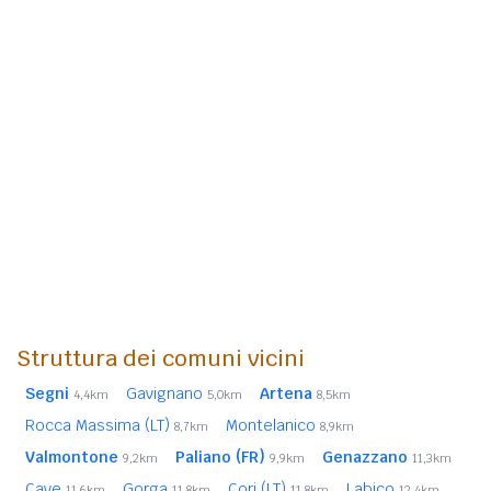
Struttura dei comuni vicini
Segni
Gavignano
Artena
4,4km
5,0km
8,5km
Rocca Massima (LT)
Montelanico
8,7km
8,9km
Valmontone
Paliano (FR)
Genazzano
9,2km
9,9km
11,3km
Cave
Gorga
Cori (LT)
Labico
11,6km
11,8km
11,8km
12,4km