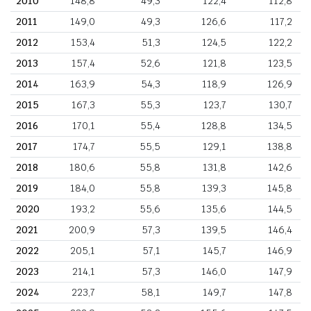
2010
148,8
49,3
122,4
112,8
2011
149,0
49,3
126,6
117,2
2012
153,4
51,3
124,5
122,2
2013
157,4
52,6
121,8
123,5
2014
163,9
54,3
118,9
126,9
2015
167,3
55,3
123,7
130,7
2016
170,1
55,4
128,8
134,5
2017
174,7
55,5
129,1
138,8
2018
180,6
55,8
131,8
142,6
2019
184,0
55,8
139,3
145,8
2020
193,2
55,6
135,6
144,5
2021
200,9
57,3
139,5
146,4
2022
205,1
57,1
145,7
146,9
2023
214,1
57,3
146,0
147,9
2024
223,7
58,1
149,7
147,8