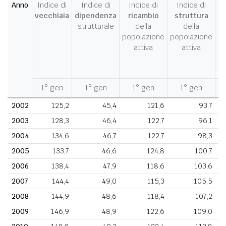
Anno
Indice di
Indice di
Indice di
Indice di
I
vecchiaia
dipendenza
ricambio
struttura
strutturale
della
della
c
popolazione
popolazione
d
attiva
attiva
d
fe
1° gen
1° gen
1° gen
1° gen
1
2002
125,2
45,4
121,6
93,7
2003
128,3
46,4
122,7
96,1
2004
134,6
46,7
122,7
98,3
2005
133,7
46,6
124,8
100,7
2006
138,4
47,9
118,6
103,6
2007
144,4
49,0
115,3
105,5
2008
144,9
48,6
118,4
107,2
2009
146,9
48,9
122,6
109,0