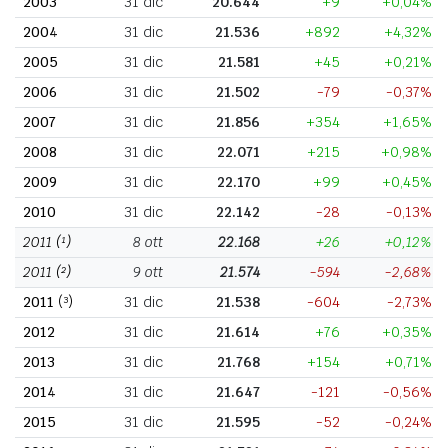
2003
31 dic
20.644
+9
+0,04%
2004
31 dic
21.536
+892
+4,32%
2005
31 dic
21.581
+45
+0,21%
2006
31 dic
21.502
-79
-0,37%
2007
31 dic
21.856
+354
+1,65%
2008
31 dic
22.071
+215
+0,98%
2009
31 dic
22.170
+99
+0,45%
2010
31 dic
22.142
-28
-0,13%
2011
(¹)
8 ott
22.168
+26
+0,12%
2011
(²)
9 ott
21.574
-594
-2,68%
2011
(³)
31 dic
21.538
-604
-2,73%
2012
31 dic
21.614
+76
+0,35%
2013
31 dic
21.768
+154
+0,71%
2014
31 dic
21.647
-121
-0,56%
2015
31 dic
21.595
-52
-0,24%