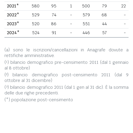
2021*
580
95
1
500
79
22
2022*
529
74
-
579
68
-
2023*
520
86
-
551
44
-
2024*
524
91
-
446
57
-
(a) sono le iscrizioni/cancellazioni in Anagrafe dovute a
rettifiche amministrative.
(¹) bilancio demografico pre-censimento 2011 (dal 1 gennaio
al 8 ottobre)
(²) bilancio demografico post-censimento 2011 (dal 9
ottobre al 31 dicembre)
(³) bilancio demografico 2011 (dal 1 gen al 31 dic). È la somma
delle due righe precedenti.
(*) popolazione post-censimento