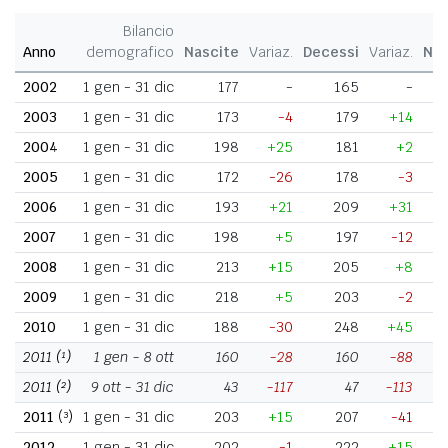
Bilancio
Anno
demografico
Nascite
Variaz.
Decessi
Variaz.
Nat
2002
1 gen - 31 dic
177
-
165
-
2003
1 gen - 31 dic
173
-4
179
+14
2004
1 gen - 31 dic
198
+25
181
+2
2005
1 gen - 31 dic
172
-26
178
-3
2006
1 gen - 31 dic
193
+21
209
+31
2007
1 gen - 31 dic
198
+5
197
-12
2008
1 gen - 31 dic
213
+15
205
+8
2009
1 gen - 31 dic
218
+5
203
-2
2010
1 gen - 31 dic
188
-30
248
+45
2011
(¹)
1 gen - 8 ott
160
-28
160
-88
2011
(²)
9 ott - 31 dic
43
-117
47
-113
2011
(³)
1 gen - 31 dic
203
+15
207
-41
2012
1 gen - 31 dic
202
-1
222
+15