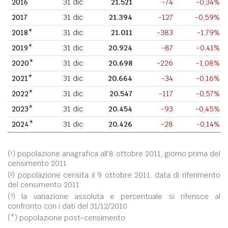
2016
31 dic
21.521
-74
-0,34%
2017
31 dic
21.394
-127
-0,59%
2018*
31 dic
21.011
-383
-1,79%
2019*
31 dic
20.924
-87
-0,41%
2020*
31 dic
20.698
-226
-1,08%
2021*
31 dic
20.664
-34
-0,16%
2022*
31 dic
20.547
-117
-0,57%
2023*
31 dic
20.454
-93
-0,45%
2024*
31 dic
20.426
-28
-0,14%
(¹) popolazione anagrafica all'8 ottobre 2011, giorno prima del
censimento 2011
(²) popolazione censita il 9 ottobre 2011, data di riferimento
del censimento 2011
(³) la variazione assoluta e percentuale si riferisce al
confronto con i dati del 31/12/2010
(*) popolazione post-censimento