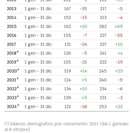
2013
1 gen - 31 dic
167
-35
217
-5
2014
1 gen - 31 dic
152
-15
213
-4
2015
1 gen - 31 dic
162
+10
282
+69
2016
1 gen - 31 dic
155
-7
227
-55
2017
1 gen - 31 dic
131
-24
237
+10
2018*
1 gen - 31 dic
126
-5
241
+4
2019*
1 gen - 31 dic
105
-21
222
-19
2020*
1 gen - 31 dic
119
+14
245
+23
2021*
1 gen - 31 dic
124
+5
240
-5
2022*
1 gen - 31 dic
134
+10
234
-6
2023*
1 gen - 31 dic
139
+5
231
-3
2024*
1 gen - 31 dic
121
-18
253
+22
(¹) bilancio demografico pre-censimento 2011 (dal 1 gennaio
al 8 ottobre)