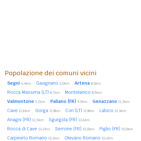
Popolazione dei comuni vicini
Segni
Gavignano
Artena
4,4km
5,0km
8,5km
Rocca Massima (LT)
Montelanico
8,7km
8,9km
Valmontone
Paliano (FR)
Genazzano
9,2km
9,9km
11,3km
Cave
Gorga
Cori (LT)
Labico
11,6km
11,8km
11,8km
12,4km
Anagni (FR)
Sgurgola (FR)
12,5km
13,6km
Rocca di Cave
Serrone (FR)
Piglio (FR)
14,2km
15,0km
15,0km
Carpineto Romano
Olevano Romano
15,1km
15,1km