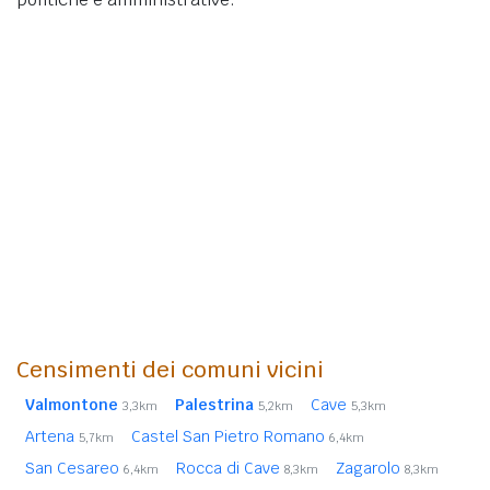
Censimenti dei comuni vicini
Valmontone
Palestrina
Cave
3,3km
5,2km
5,3km
Artena
Castel San Pietro Romano
5,7km
6,4km
San Cesareo
Rocca di Cave
Zagarolo
6,4km
8,3km
8,3km