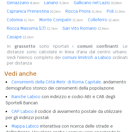
Genazzano
Lariano
Gallicano nel Lazio
8,4km
9,3km
10,0km
Capranica Prenestina
Rocca Priora
Poli
10,1km
11,1km
11,1km
Colonna
Monte Compatri
Colleferro
11,7km
12,1km
12,4km
Rocca Massima (LT)
San Vito Romano
12,7km
12,9km
Casape
13,1km
In
grassetto
sono riportati i
comuni confinanti
. Le
distanze sono calcolate in linea d'aria dal centro urbano.
Vedi l'elenco completo dei
comuni limitrofi a Labico
ordinati
per distanza.
Vedi anche
Censimenti della Città Metr. di Roma Capitale
, andamento
demografico storico dei censimenti della popolazione.
Banche Labico
con indirizzo e codici ABI e CAB degli
Sportelli Bancari.
CAP Labico
il codice di avviamento postale da utilizzare
per gli indirizzi postali.
Mappa Labico
interattiva con ricerca delle strade e