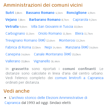
Amministrazioni dei comuni vicini
Sutri
Bassano Romano
Ronciglione
3,8km
4,1km
4,9km
Vejano
Barbarano Romano
Caprarola
7,8km
8,7km
9,2km
Vetralla
Villa San Giovanni in Tuscia
9,6km
10,0km
Carbognano
Oriolo Romano
Blera
11,1km
11,5km
11,7km
Trevignano Romano (RM)
Monterosi
12,6km
13,2km
Fabrica di Roma
Nepi
Manziana (RM)
13,5km
14,4km
14,6km
Canepina
Canale Monterano (RM)
14,6km
15,0km
Vallerano
Vignanello
15,8km
16,4km
In
grassetto
sono riportati i
comuni confinanti
. Le
distanze sono calcolate in linea d'aria dal centro urbano.
Vedi l'elenco completo dei
comuni limitrofi a Capranica
ordinati per distanza.
Vedi anche
L'
archivio storico delle Elezioni Amministrative di
Capranica
dal 1993 ad oggi. Sindaci eletti.