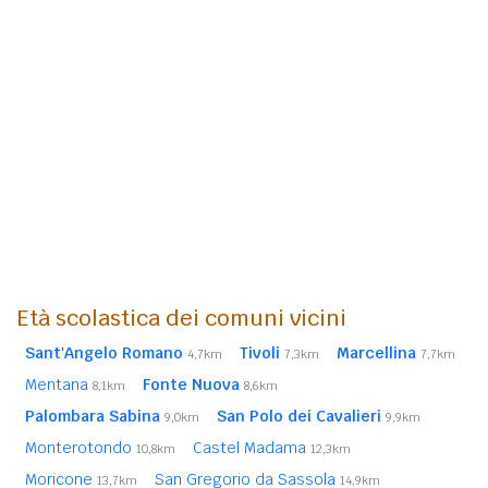
Età scolastica dei comuni vicini
Sant'Angelo Romano
Tivoli
Marcellina
4,7km
7,3km
7,7km
Mentana
Fonte Nuova
8,1km
8,6km
Palombara Sabina
San Polo dei Cavalieri
9,0km
9,9km
Monterotondo
Castel Madama
10,8km
12,3km
Moricone
San Gregorio da Sassola
13,7km
14,9km