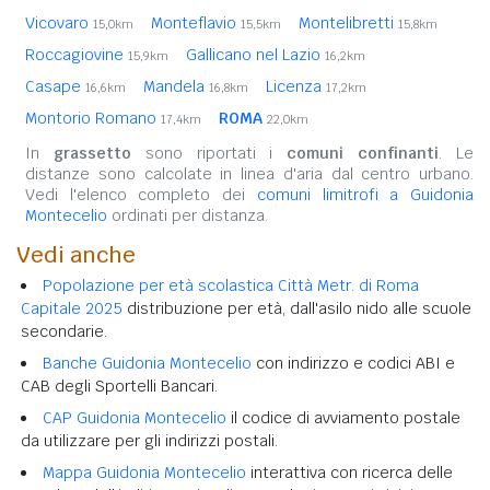
Vicovaro
Monteflavio
Montelibretti
15,0km
15,5km
15,8km
Roccagiovine
Gallicano nel Lazio
15,9km
16,2km
Casape
Mandela
Licenza
16,6km
16,8km
17,2km
Montorio Romano
ROMA
17,4km
22,0km
In
grassetto
sono riportati i
comuni confinanti
. Le
distanze sono calcolate in linea d'aria dal centro urbano.
Vedi l'elenco completo dei
comuni limitrofi a Guidonia
Montecelio
ordinati per distanza.
Vedi anche
Popolazione per età scolastica Città Metr. di Roma
Capitale 2025
distribuzione per età, dall'asilo nido alle scuole
secondarie.
Banche Guidonia Montecelio
con indirizzo e codici ABI e
CAB degli Sportelli Bancari.
CAP Guidonia Montecelio
il codice di avviamento postale
da utilizzare per gli indirizzi postali.
Mappa Guidonia Montecelio
interattiva con ricerca delle