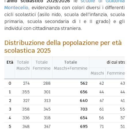
l'
anno scolastico 2025/2026
le
scuole di Guidonia
Montecelio
, evidenziando con colori diversi i differenti
cicli scolastici (asilo nido, scuola dell'infanzia, scuola
primaria, scuola secondaria di I e II grado) e gli
individui con cittadinanza straniera.
Distribuzione della popolazione per età
scolastica 2025
Età
Totale
Totale
Totale
di cui stran
Maschi
Femmine
Maschi+Femmine
Maschi
Femmine
0
274
288
562
42
43
1
355
301
656
44
44
2
327
313
640
47
41
3
358
345
703
61
55
4
336
318
654
56
57
5
348
347
695
71
51