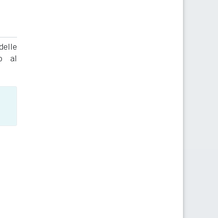
delle
to al