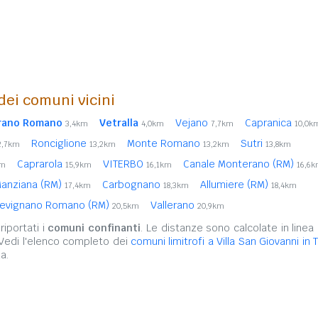
 dei comuni vicini
rano Romano
Vetralla
Vejano
Capranica
3,4km
4,0km
7,7km
10,0k
Ronciglione
Monte Romano
Sutri
2,7km
13,2km
13,2km
13,8km
Caprarola
VITERBO
Canale Monterano (RM)
km
15,9km
16,1km
16,6
anziana (RM)
Carbognano
Allumiere (RM)
17,4km
18,3km
18,4km
revignano Romano (RM)
Vallerano
20,5km
20,9km
iportati i
comuni confinanti
. Le distanze sono calcolate in linea 
 Vedi l'elenco completo dei
comuni limitrofi a Villa San Giovanni in 
a.