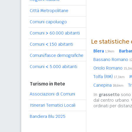
Città Metropolitane
Comuni capoluogo
Comuni
>
60.000 abitanti
Le statistiche
Comuni
<
150 abitanti
Blera
Barba
1,9km
Comuni/fasce demografiche
Bassano Romano
1
Comuni
<
5.000 abitanti
Oriolo Romano
15,1
Tolfa (RM)
M
17,1km
Turismo in Rete
Canepina
T
18,6km
Associazioni di Comuni
In
grassetto
sono r
dal centro urbano.
Itinerari Tematici Locali
ordinati per distanz
Bandiera Blu 2025