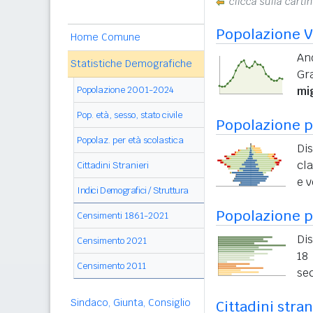
clicca sulla carti
Popolazione V
Home Comune
And
Statistiche Demografiche
Gr
Popolazione 2001-2024
mi
Pop. età, sesso, stato civile
Popolazione pe
Popolaz. per età scolastica
Di
cla
Cittadini Stranieri
e v
Indici Demografici / Struttura
Popolazione p
Censimenti 1861-2021
Dis
Censimento 2021
18 
Censimento 2011
sec
Sindaco, Giunta, Consiglio
Cittadini stran