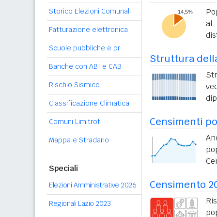
Storico Elezioni Comunali
Pop
al
Fatturazione elettronica
dis
Scuole pubbliche e pr.
Struttura dell
Banche con ABI e CAB
St
Rischio Sismico
vec
di
Classificazione Climatica
Censimenti pop
Comuni Limitrofi
An
Mappa e Stradario
po
Ce
Speciali
Censimento 2
Elezioni Amministrative 2026
Ri
Regionali Lazio 2023
po