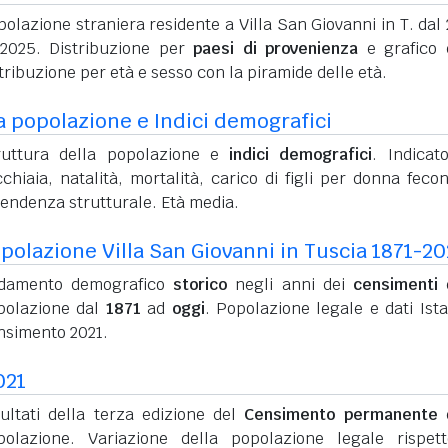
olazione straniera residente a Villa San Giovanni in T. dal
 2025. Distribuzione per
paesi di provenienza
e grafico 
tribuzione per età e sesso con la piramide delle età.
a popolazione e Indici demografici
ruttura della popolazione e
indici demografici
. Indicato
chiaia, natalità, mortalità, carico di figli per donna feco
pendenza strutturale. Età media.
olazione Villa San Giovanni in Tuscia 1871-20
damento demografico
storico
negli anni dei
censimenti
d
polazione dal
1871
ad
oggi
. Popolazione legale e dati Ista
nsimento 2021.
021
sultati della terza edizione del
Censimento permanente
d
polazione. Variazione della popolazione legale rispet