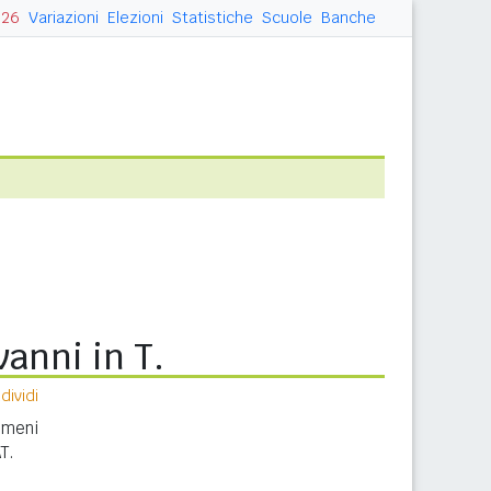
026
Variazioni
Elezioni
Statistiche
Scuole
Banche
anni in T.
ividi
nomeni
T.