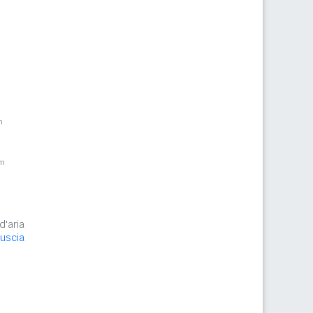
m
km
d'aria
Tuscia