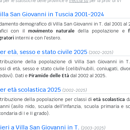
na per le statistiche delle province e
freccia su
per la prov. di VT
illa San Giovanni in Tuscia 2001-2024
amento demografico di Villa San Giovanni in T. dal 2001 al 
afici con il
movimento naturale
della popolazione e
f
gratori
interni e con l'estero.
r età, sesso e stato civile 2025
(2002-2025)
stribuzione della popolazione di Villa San Giovanni in T
ssi di età, sesso e stato civile (celibi/nubili, coniugati, divo
edovi). Dati e
Piramide delle Età
dal 2002 al 2025.
er età scolastica 2025
(2002-2025)
tribuzione della popolazione per classi di
età scolastica
da
anni (asilo nido, scuola dell'infanzia, scuola primaria e s
ondaria di I e II grado).
ieri a Villa San Giovanni in T.
(2003-2025)