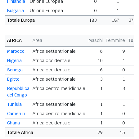
Finlandia
Unione Europea
0
1
1
Bulgaria
Unione Europea
0
1
1
Totale Europa
183
187
370
AFRICA
Area
Maschi
Femmine
Tota
Marocco
Africa settentrionale
6
9
Nigeria
Africa occidentale
10
1
Senegal
Africa occidentale
6
0
Egitto
Africa settentrionale
3
1
Repubblica
Africa centro meridionale
1
3
del Congo
Tunisia
Africa settentrionale
1
1
Camerun
Africa centro meridionale
1
0
Ghana
Africa occidentale
1
0
Totale Africa
29
15