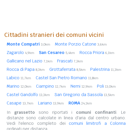
Cittadini stranieri dei comuni vicini
Monte Compatri
Monte Porzio Catone
3,0km
3,6km
Zagarolo
San Cesareo
Rocca Priora
4,9km
5,4km
6,1km
Gallicano nel Lazio
Frascati
7,1km
7,3km
Rocca di Papa
Grottaferrata
Palestrina
8,3km
8,5km
11,3km
Labico
Castel San Pietro Romano
11,7km
11,8km
Marino
Ciampino
Nemi
Poli
12,0km
12,7km
12,9km
13,0km
Castel Gandolfo
San Gregorio da Sassola
13,3km
13,5km
Casape
Lariano
ROMA
13,7km
13,9km
24,1km
In
grassetto
sono riportati i
comuni confinanti
. Le
distanze sono calcolate in linea d'aria dal centro urbano.
Vedi l'elenco completo dei
comuni limitrofi a Colonna
ordinati per distanza.