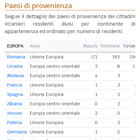
Paesi di provenienza
Segue il dettaglio dei paesi di provenienza dei cittadini
stranieri residenti divisi per continente di
appartenenza ed ordinato per numero di residenti.
EUROPA
Area
Maschi
Femmine
Totale
Romania
Unione Europea
171
165
336
Ucraina
Europa centro orientale
3
8
11
Moldova
Europa centro orientale
4
3
7
Francia
Unione Europea
1
3
4
Spagna
Unione Europea
1
2
3
Albania
Europa centro orientale
0
2
2
Kosovo
Europa centro orientale
2
0
2
Polonia
Unione Europea
0
2
2
Germania
Unione Europea
1
0
1