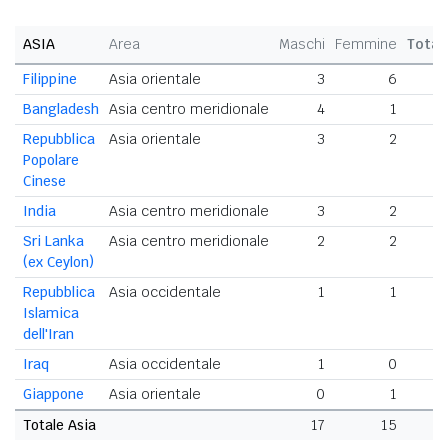
ASIA
Area
Maschi
Femmine
Total
Filippine
Asia orientale
3
6
Bangladesh
Asia centro meridionale
4
1
Repubblica
Asia orientale
3
2
Popolare
Cinese
India
Asia centro meridionale
3
2
Sri Lanka
Asia centro meridionale
2
2
(ex Ceylon)
Repubblica
Asia occidentale
1
1
Islamica
dell'Iran
Iraq
Asia occidentale
1
0
Giappone
Asia orientale
0
1
Totale Asia
17
15
3