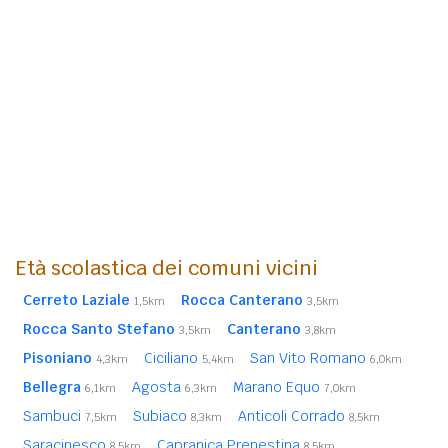
Età scolastica dei comuni vicini
Cerreto Laziale
Rocca Canterano
1,5km
3,5km
Rocca Santo Stefano
Canterano
3,5km
3,8km
Pisoniano
Ciciliano
San Vito Romano
4,3km
5,4km
6,0km
Bellegra
Agosta
Marano Equo
6,1km
6,3km
7,0km
Sambuci
Subiaco
Anticoli Corrado
7,5km
8,3km
8,5km
Saracinesco
Capranica Prenestina
8,5km
8,5km