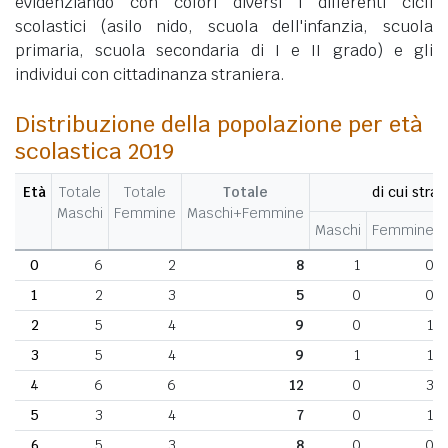
evidenziando con colori diversi i differenti cicli
scolastici (asilo nido, scuola dell'infanzia, scuola
primaria, scuola secondaria di I e II grado) e gli
individui con cittadinanza straniera.
Distribuzione della popolazione per età
scolastica 2019
Età
Totale
Totale
Totale
di cui stran
Maschi
Femmine
Maschi+Femmine
Maschi
Femmine
0
6
2
8
1
0
1
2
3
5
0
0
2
5
4
9
0
1
3
5
4
9
1
1
4
6
6
12
0
3
5
3
4
7
0
1
6
5
3
8
0
0